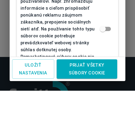
používateľovi. Napr. zhromažďujú
informácie s cieľom prispôsobiť
ponúkanú reklamu záujmom
zákazníka, prepojenie sociálnych
sietí atď. Na používanie tohto typu
súborov cookie potrebuje
prevádzkovateľ webovej stránky
súhlas dotknutej osoby.
Remarketingové súbory cookie nie
je možné bez takéhoto súhlasu
ULOŽIŤ
PRIJAŤ VŠETKY
používať
NASTAVENIA
SÚBORY COOKIE
O nás