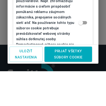
používateľovi. Napr. zhromažďujú
informácie s cieľom prispôsobiť
ponúkanú reklamu záujmom
zákazníka, prepojenie sociálnych
sietí atď. Na používanie tohto typu
súborov cookie potrebuje
prevádzkovateľ webovej stránky
súhlas dotknutej osoby.
Remarketingové súbory cookie nie
je možné bez takéhoto súhlasu
ULOŽIŤ
PRIJAŤ VŠETKY
používať
NASTAVENIA
SÚBORY COOKIE
O nás