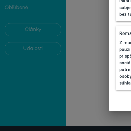
lokal
subje
Obľúbené
bez t
Články
Rema
Z mar
Udalosti
použí
prisp
sociá
potre
osoby
súhla