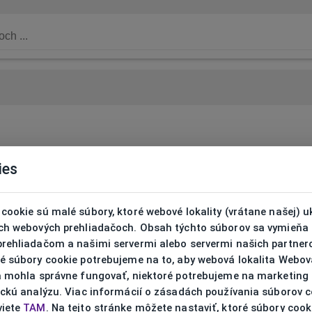
ies
cookie sú malé súbory, ktoré webové lokality (vrátane našej) u
ich webových prehliadačoch. Obsah týchto súborov sa vymieňa
prehliadačom a našimi servermi alebo servermi našich partnero
ré súbory cookie potrebujeme na to, aby webová lokalita Webov
ta mohla správne fungovať, niektoré potrebujeme na marketing
ickú analýzu. Viac informácií o zásadách používania súborov 
viete
TAM
. Na tejto stránke môžete nastaviť, ktoré súbory cook