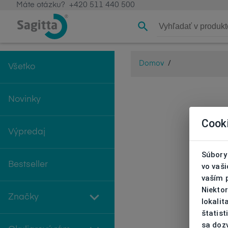
Máte otázku?
+420 511 440 500
Domov
/
Všetko
Novinky
Cook
Výpredaj
Súbory 
Bestseller
vo vaš
vaším 
Niekto
Značky
lokali
štatist
sa doz