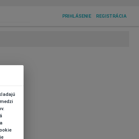
PRIHLÁSENIE
REGISTRÁCIA
kladajú
 medzi
v.
á
 a
cookie
ie