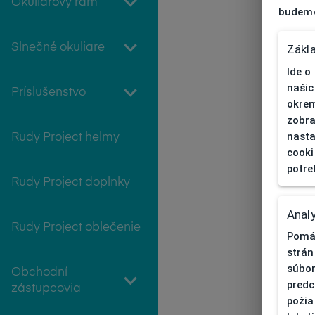
Okuliarový rám
budeme
Slnečné okuliare
Zákl
Ide o
našic
Príslušenstvo
okrem
zobra
nasta
Rudy Project helmy
cooki
potre
Rudy Project doplnky
Analy
Rudy Project oblečenie
Pomáh
strán
súbor
Obchodní
predc
zástupcovia
požia