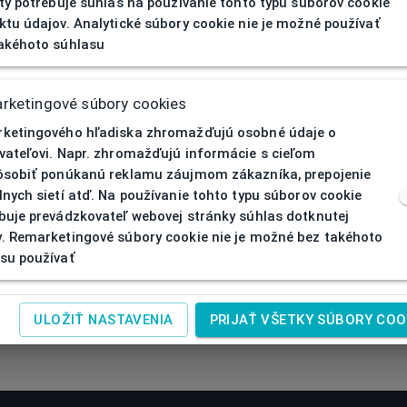
ity potrebuje súhlas na používanie tohto typu súborov cookie
ktu údajov. Analytické súbory cookie nie je možné používať
akéhoto súhlasu
rketingové súbory cookies
ketingového hľadiska zhromažďujú osobné údaje o
vateľovi. Napr. zhromažďujú informácie s cieľom
ôsobiť ponúkanú reklamu záujmom zákazníka, prepojenie
lnych sietí atď. Na používanie tohto typu súborov cookie
buje prevádzkovateľ webovej stránky súhlas dotknutej
. Remarketingové súbory cookie nie je možné bez takéhoto
su používať
ULOŽIŤ NASTAVENIA
PRIJAŤ VŠETKY SÚBORY COO