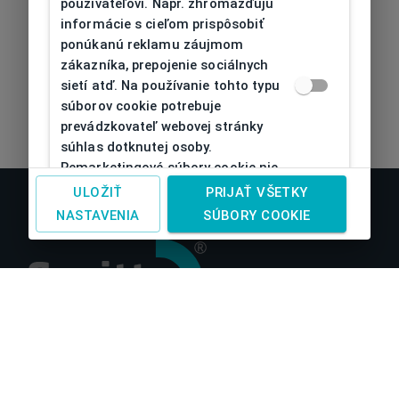
používateľovi. Napr. zhromažďujú
informácie s cieľom prispôsobiť
ponúkanú reklamu záujmom
zákazníka, prepojenie sociálnych
sietí atď. Na používanie tohto typu
súborov cookie potrebuje
prevádzkovateľ webovej stránky
súhlas dotknutej osoby.
Remarketingové súbory cookie nie
je možné bez takéhoto súhlasu
ULOŽIŤ
PRIJAŤ VŠETKY
používať
NASTAVENIA
SÚBORY COOKIE
O nás