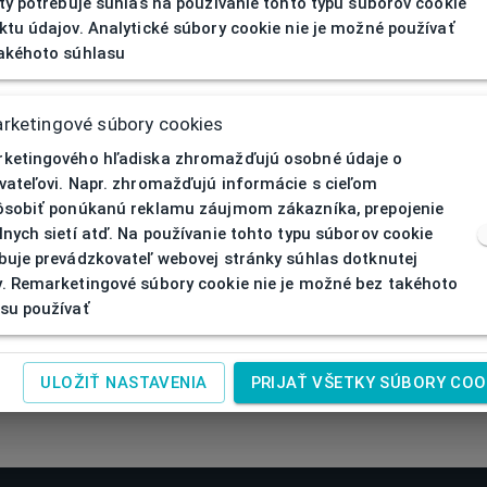
ity potrebuje súhlas na používanie tohto typu súborov cookie
ktu údajov. Analytické súbory cookie nie je možné používať
akéhoto súhlasu
rketingové súbory cookies
ketingového hľadiska zhromažďujú osobné údaje o
vateľovi. Napr. zhromažďujú informácie s cieľom
ôsobiť ponúkanú reklamu záujmom zákazníka, prepojenie
lnych sietí atď. Na používanie tohto typu súborov cookie
buje prevádzkovateľ webovej stránky súhlas dotknutej
. Remarketingové súbory cookie nie je možné bez takéhoto
su používať
ULOŽIŤ NASTAVENIA
PRIJAŤ VŠETKY SÚBORY COO