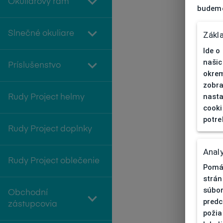
Okuliarový rám
budeme
Slnečné okuliare
Zákl
Ide o
našic
Príslušenstvo
okrem
zobra
nasta
Rudy Project helmy
cooki
potre
Rudy Project doplnky
Analy
Rudy Project oblečenie
Pomáh
strán
súbor
Obchodní
predc
zástupcovia
požia