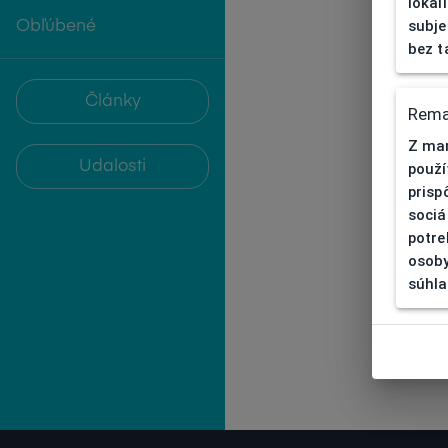
lokal
subje
Obľúbené
bez t
Články
Rema
Z mar
Udalosti
použí
prisp
sociá
potre
osoby
súhla