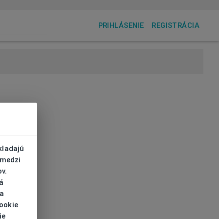
PRIHLÁSENIE
REGISTRÁCIA
kladajú
 medzi
v.
á
 a
cookie
ie