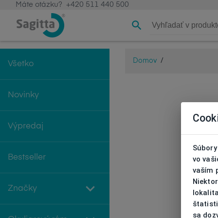
Máte otázku?
+420 511 440 500
Domov
/
Všetko
Novinky
Cook
Výpredaj
Súbory 
Bestseller
vo vaš
vaším 
Niekto
Značky
lokali
štatist
sa doz