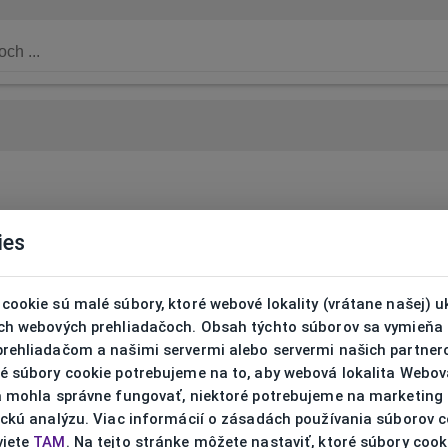
ies
cookie sú malé súbory, ktoré webové lokality (vrátane našej) u
ich webových prehliadačoch. Obsah týchto súborov sa vymieňa
prehliadačom a našimi servermi alebo servermi našich partnero
ré súbory cookie potrebujeme na to, aby webová lokalita Webov
ta mohla správne fungovať, niektoré potrebujeme na marketing
ickú analýzu. Viac informácií o zásadách používania súborov 
viete
TAM
. Na tejto stránke môžete nastaviť, ktoré súbory cook