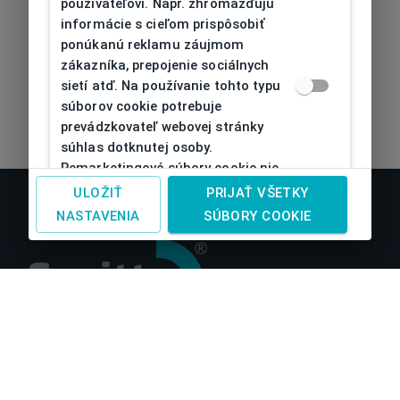
používateľovi. Napr. zhromažďujú
informácie s cieľom prispôsobiť
ponúkanú reklamu záujmom
zákazníka, prepojenie sociálnych
sietí atď. Na používanie tohto typu
súborov cookie potrebuje
prevádzkovateľ webovej stránky
súhlas dotknutej osoby.
Remarketingové súbory cookie nie
je možné bez takéhoto súhlasu
ULOŽIŤ
PRIJAŤ VŠETKY
používať
NASTAVENIA
SÚBORY COOKIE
O nás