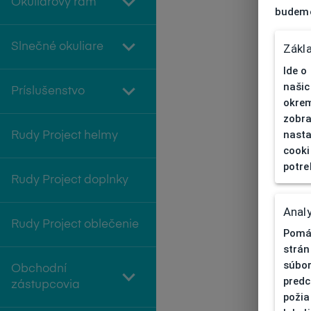
Okuliarový rám
budeme
Slnečné okuliare
Zákl
Ide o
našic
Príslušenstvo
okrem
zobra
nasta
Rudy Project helmy
cooki
potre
Rudy Project doplnky
Analy
Rudy Project oblečenie
Pomáh
strán
súbor
Obchodní
predc
zástupcovia
požia