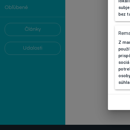
lokal
subje
Obľúbené
bez t
Články
Rema
Z mar
Udalosti
použí
prisp
sociá
potre
osoby
súhla