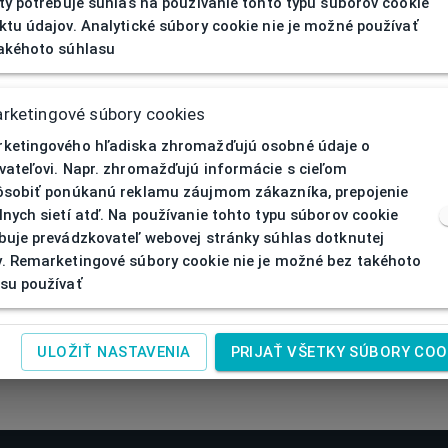
ity potrebuje súhlas na používanie tohto typu súborov cookie
ktu údajov. Analytické súbory cookie nie je možné používať
akéhoto súhlasu
rketingové súbory cookies
ketingového hľadiska zhromažďujú osobné údaje o
vateľovi. Napr. zhromažďujú informácie s cieľom
ôsobiť ponúkanú reklamu záujmom zákazníka, prepojenie
lnych sietí atď. Na používanie tohto typu súborov cookie
buje prevádzkovateľ webovej stránky súhlas dotknutej
. Remarketingové súbory cookie nie je možné bez takéhoto
su používať
ULOŽIŤ NASTAVENIA
PRIJAŤ VŠETKY SÚBORY COO