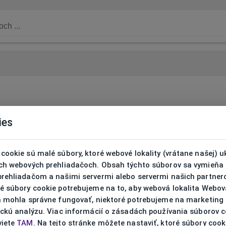
ies
cookie sú malé súbory, ktoré webové lokality (vrátane našej) u
ich webových prehliadačoch. Obsah týchto súborov sa vymieňa
prehliadačom a našimi servermi alebo servermi našich partnero
ré súbory cookie potrebujeme na to, aby webová lokalita Webov
ta mohla správne fungovať, niektoré potrebujeme na marketing
ickú analýzu. Viac informácií o zásadách používania súborov 
viete
TAM
. Na tejto stránke môžete nastaviť, ktoré súbory cook