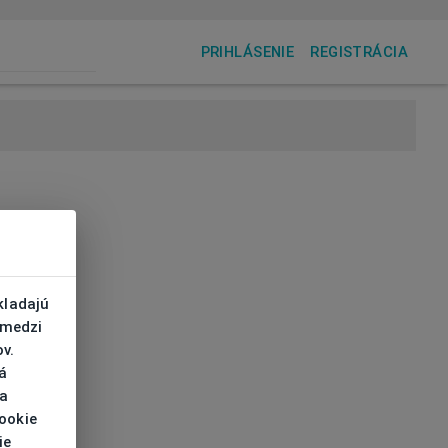
PRIHLÁSENIE
REGISTRÁCIA
kladajú
 medzi
v.
á
 a
cookie
ie