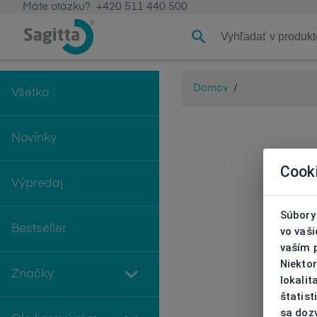
Máte otázku?
+420 511 440 500
Domov
/
Všetko
Novinky
Cook
Výpredaj
Súbory 
Bestseller
vo vaš
vaším 
Niekto
Značky
lokali
štatist
sa doz