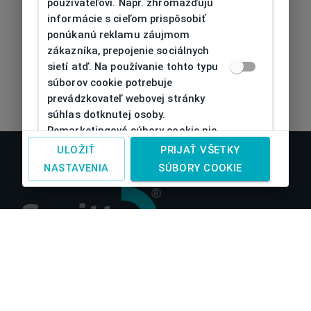
používateľovi. Napr. zhromažďujú
informácie s cieľom prispôsobiť
ponúkanú reklamu záujmom
zákazníka, prepojenie sociálnych
sietí atď. Na používanie tohto typu
súborov cookie potrebuje
prevádzkovateľ webovej stránky
súhlas dotknutej osoby.
Remarketingové súbory cookie nie
je možné bez takéhoto súhlasu
ULOŽIŤ
PRIJAŤ VŠETKY
používať
NASTAVENIA
SÚBORY COOKIE
O nás