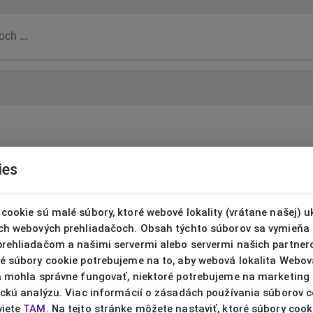
ies
cookie sú malé súbory, ktoré webové lokality (vrátane našej) u
ich webových prehliadačoch. Obsah týchto súborov sa vymieňa
prehliadačom a našimi servermi alebo servermi našich partnero
ré súbory cookie potrebujeme na to, aby webová lokalita Webov
ta mohla správne fungovať, niektoré potrebujeme na marketing
ickú analýzu. Viac informácií o zásadách používania súborov 
viete
TAM
. Na tejto stránke môžete nastaviť, ktoré súbory cook