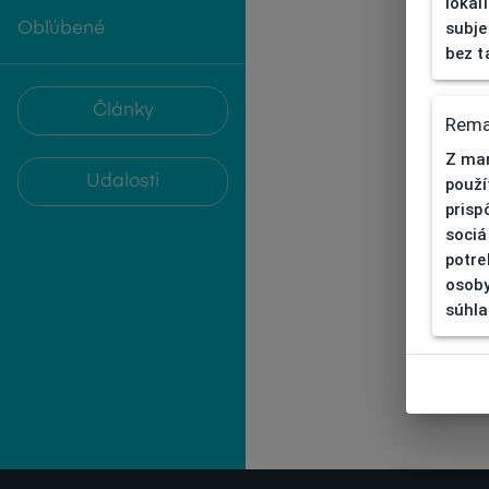
lokal
subje
Obľúbené
bez t
Články
Rema
Z mar
Udalosti
použí
prisp
sociá
potre
osoby
súhla