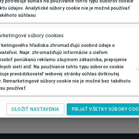
ity potrebuje súhlas na používanie tohto typu súborov cookie
ktu údajov. Analytické súbory cookie nie je možné používať
akéhoto súhlasu
rketingové súbory cookies
ketingového hľadiska zhromažďujú osobné údaje o
vateľovi. Napr. zhromažďujú informácie s cieľom
ôsobiť ponúkanú reklamu záujmom zákazníka, prepojenie
lnych sietí atď. Na používanie tohto typu súborov cookie
buje prevádzkovateľ webovej stránky súhlas dotknutej
. Remarketingové súbory cookie nie je možné bez takéhoto
su používať
ULOŽIŤ NASTAVENIA
PRIJAŤ VŠETKY SÚBORY COO