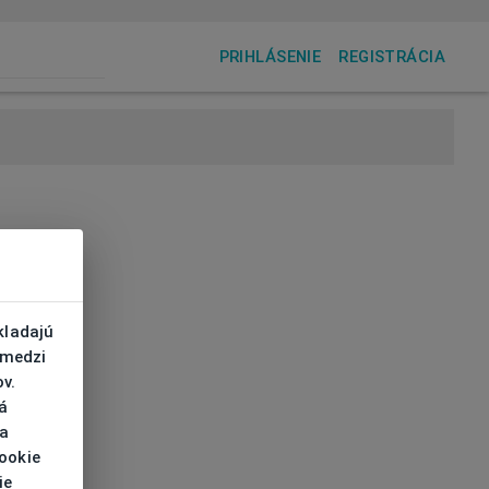
PRIHLÁSENIE
REGISTRÁCIA
kladajú
 medzi
v.
á
 a
cookie
ie