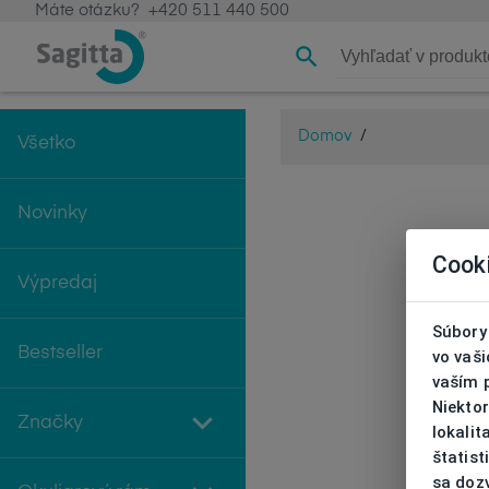
Máte otázku?
+420 511 440 500
Domov
/
Všetko
Novinky
Cook
Výpredaj
Súbory 
Bestseller
vo vaš
vaším 
Niekto
Značky
lokali
štatist
sa doz