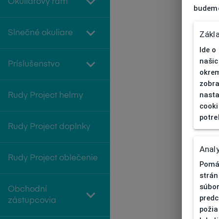
Okuliarový rám
budeme
Slnečné okuliare
Zákl
Ide o
našic
Príslušenstvo
okrem
zobra
nasta
Rudy Project helmy
cooki
potre
Rudy Project doplnky
Analy
Rudy Project oblečenie
Pomáh
strán
súbor
Obchodní
predc
zástupcovia
požia