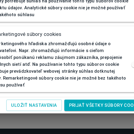
ity potrebuje súhlas na používanie tohto typu súborov cookie
ktu údajov. Analytické súbory cookie nie je možné používať
akéhoto súhlasu
rketingové súbory cookies
ketingového hľadiska zhromažďujú osobné údaje o
vateľovi. Napr. zhromažďujú informácie s cieľom
ôsobiť ponúkanú reklamu záujmom zákazníka, prepojenie
lnych sietí atď. Na používanie tohto typu súborov cookie
buje prevádzkovateľ webovej stránky súhlas dotknutej
. Remarketingové súbory cookie nie je možné bez takéhoto
su používať
ULOŽIŤ NASTAVENIA
PRIJAŤ VŠETKY SÚBORY COO