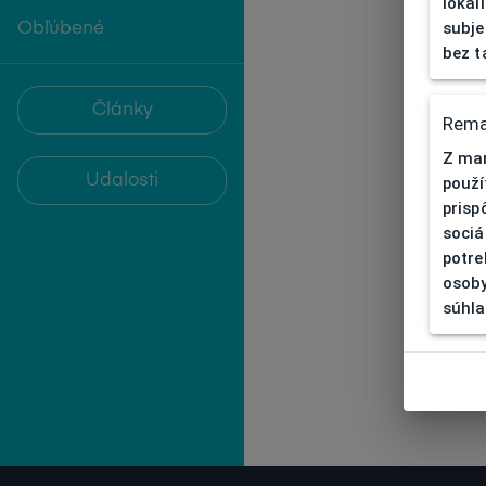
lokal
subje
Obľúbené
bez t
Články
Rema
Z mar
Udalosti
použí
prisp
sociá
potre
osoby
súhla