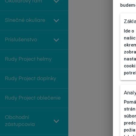
Okuliarový rám
budeme
Slnečné okuliare
Zákl
Ide o
našic
Príslušenstvo
okrem
zobra
nasta
Rudy Project helmy
cooki
potre
Rudy Project doplnky
Analy
Rudy Project oblečenie
Pomáh
strán
súbor
Obchodní
predc
zástupcovia
požia