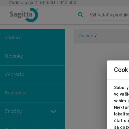
Máte otázku?
+420 511 440 500
Domov
/
Všetko
Novinky
Cook
Výpredaj
Súbory 
Bestseller
vo vaš
vaším 
Niekto
Značky
lokali
štatist
sa doz