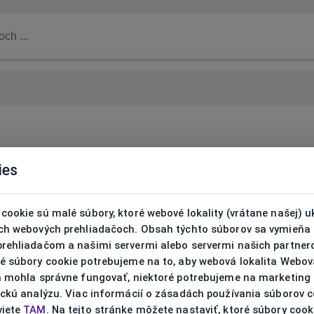
ies
cookie sú malé súbory, ktoré webové lokality (vrátane našej) u
ich webových prehliadačoch. Obsah týchto súborov sa vymieňa
prehliadačom a našimi servermi alebo servermi našich partnero
ré súbory cookie potrebujeme na to, aby webová lokalita Webov
ta mohla správne fungovať, niektoré potrebujeme na marketing
ickú analýzu. Viac informácií o zásadách používania súborov 
viete
TAM
. Na tejto stránke môžete nastaviť, ktoré súbory cook