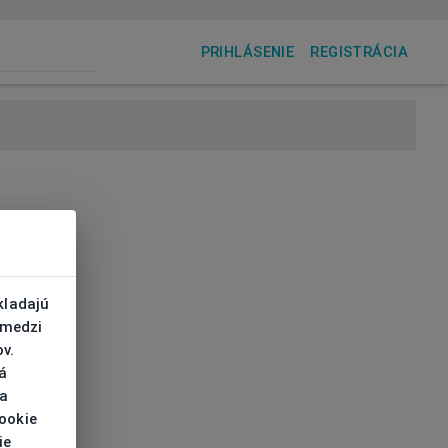
PRIHLÁSENIE
REGISTRÁCIA
kladajú
 medzi
v.
á
 a
cookie
ie