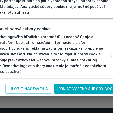
ity potrebuje súhlas na používanie tohto typu súborov cookie
ktu údajov. Analytické súbory cookie nie je možné používať
akéhoto súhlasu
rketingové súbory cookies
ketingového hľadiska zhromažďujú osobné údaje o
vateľovi. Napr. zhromažďujú informácie s cieľom
ôsobiť ponúkanú reklamu záujmom zákazníka, prepojenie
lnych sietí atď. Na používanie tohto typu súborov cookie
buje prevádzkovateľ webovej stránky súhlas dotknutej
. Remarketingové súbory cookie nie je možné bez takéhoto
su používať
ULOŽIŤ NASTAVENIA
PRIJAŤ VŠETKY SÚBORY COO