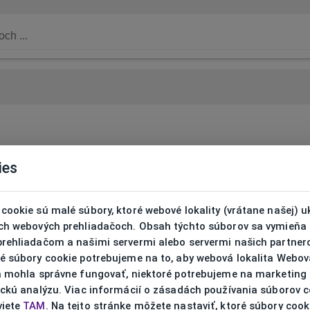
ies
cookie sú malé súbory, ktoré webové lokality (vrátane našej) u
ich webových prehliadačoch. Obsah týchto súborov sa vymieňa
prehliadačom a našimi servermi alebo servermi našich partnero
ré súbory cookie potrebujeme na to, aby webová lokalita Webov
ta mohla správne fungovať, niektoré potrebujeme na marketing
ickú analýzu. Viac informácií o zásadách používania súborov 
viete
TAM
. Na tejto stránke môžete nastaviť, ktoré súbory cook