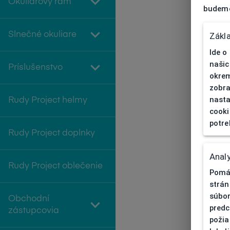
Okuliarový rám
budeme
Slnečné okuliare
Zákl
Ide o
našic
Príslušenstvo
okrem
zobra
nasta
Rudy Project helmy
cooki
potre
Rudy Project doplnky
Analy
Rudy Project oblečenie
Pomáh
strán
súbor
Obchodní
predc
zástupcovia
požia