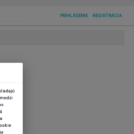
PRIHLÁSENIE
REGISTRÁCIA
kladajú
 medzi
v.
á
 a
cookie
ie