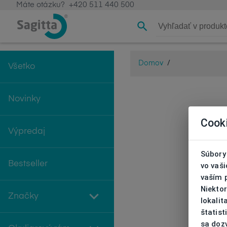
Máte otázku?
+420 511 440 500
Domov
/
Všetko
Novinky
Cook
Výpredaj
Súbory 
Bestseller
vo vaš
vaším 
Niekto
Značky
lokali
štatist
sa doz