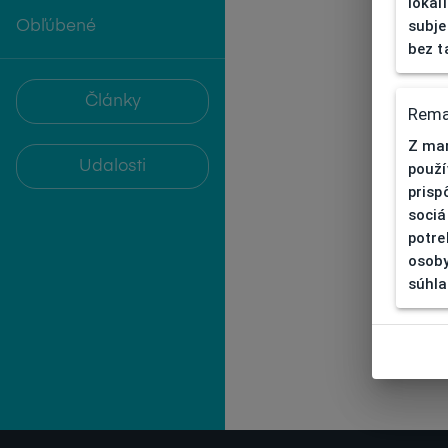
lokal
subje
Obľúbené
bez t
Články
Rema
Z mar
Udalosti
použí
prisp
sociá
potre
osoby
súhla