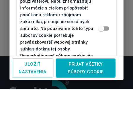
používateľovi. Napr. zhromažďujú
informácie s cieľom prispôsobiť
ponúkanú reklamu záujmom
zákazníka, prepojenie sociálnych
sietí atď. Na používanie tohto typu
súborov cookie potrebuje
prevádzkovateľ webovej stránky
súhlas dotknutej osoby.
Remarketingové súbory cookie nie
je možné bez takéhoto súhlasu
ULOŽIŤ
PRIJAŤ VŠETKY
používať
NASTAVENIA
SÚBORY COOKIE
O nás