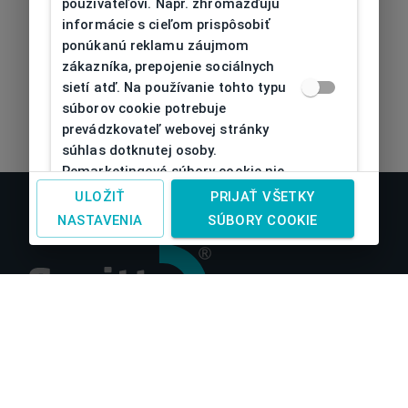
používateľovi. Napr. zhromažďujú
informácie s cieľom prispôsobiť
ponúkanú reklamu záujmom
zákazníka, prepojenie sociálnych
sietí atď. Na používanie tohto typu
súborov cookie potrebuje
prevádzkovateľ webovej stránky
súhlas dotknutej osoby.
Remarketingové súbory cookie nie
je možné bez takéhoto súhlasu
ULOŽIŤ
PRIJAŤ VŠETKY
používať
NASTAVENIA
SÚBORY COOKIE
O nás