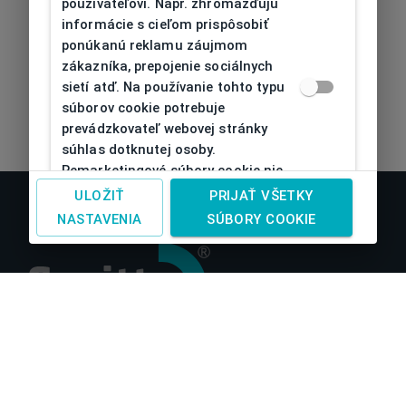
používateľovi. Napr. zhromažďujú
informácie s cieľom prispôsobiť
ponúkanú reklamu záujmom
zákazníka, prepojenie sociálnych
sietí atď. Na používanie tohto typu
súborov cookie potrebuje
prevádzkovateľ webovej stránky
súhlas dotknutej osoby.
Remarketingové súbory cookie nie
je možné bez takéhoto súhlasu
ULOŽIŤ
PRIJAŤ VŠETKY
používať
NASTAVENIA
SÚBORY COOKIE
O nás