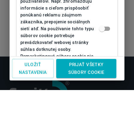
používateľovi. Napr. zhromažďujú
informácie s cieľom prispôsobiť
ponúkanú reklamu záujmom
zákazníka, prepojenie sociálnych
sietí atď. Na používanie tohto typu
súborov cookie potrebuje
prevádzkovateľ webovej stránky
súhlas dotknutej osoby.
Remarketingové súbory cookie nie
je možné bez takéhoto súhlasu
ULOŽIŤ
PRIJAŤ VŠETKY
používať
NASTAVENIA
SÚBORY COOKIE
O nás