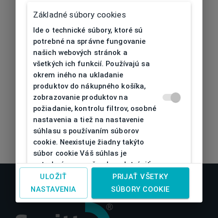
404
| Nenájdené
Základné súbory cookies
Ide o technické súbory, ktoré sú
potrebné na správne fungovanie
našich webových stránok a
všetkých ich funkcií. Používajú sa
okrem iného na ukladanie
produktov do nákupného košíka,
zobrazovanie produktov na
požiadanie, kontrolu filtrov, osobné
nastavenia a tiež na nastavenie
súhlasu s používaním súborov
cookie. Neexistuje žiadny takýto
súbor cookie Váš súhlas je
potrebný a nemožno ho odstrániť
ULOŽIŤ
PRIJAŤ VŠETKY
NASTAVENIA
SÚBORY COOKIE
Analytické cookies
Pomáhajú zlepšovať a