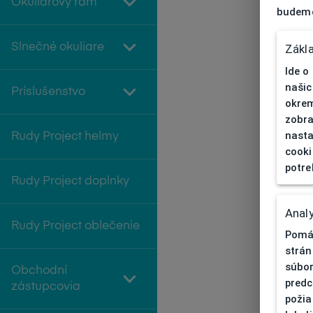
Okuliarový rám
budeme
Slnečné okuliare
Zákl
Ide o
našic
Príslušenstvo
okrem
zobra
nasta
Rudy Project helmy
cooki
potre
Rudy Project doplnky
Analy
Rudy Project oblečenie
Pomáh
strán
súbor
Obchodní
predc
zástupcovia
požia