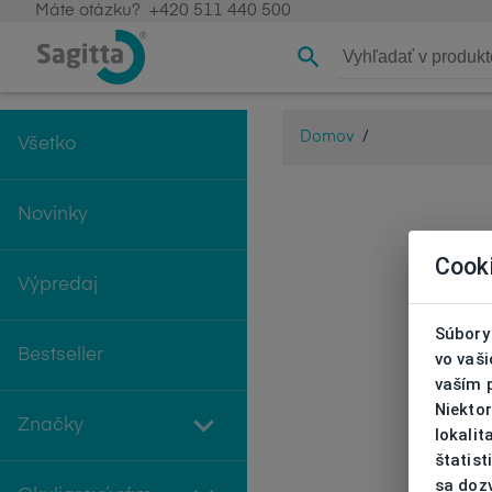
Máte otázku?
+420 511 440 500
Domov
/
Všetko
Novinky
Cook
Výpredaj
Súbory 
Bestseller
vo vaš
vaším 
Niekto
Značky
lokali
štatist
sa doz