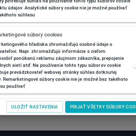
ity potrebuje súhlas na používanie tohto typu súborov cookie
ktu údajov. Analytické súbory cookie nie je možné používať
akéhoto súhlasu
rketingové súbory cookies
ketingového hľadiska zhromažďujú osobné údaje o
vateľovi. Napr. zhromažďujú informácie s cieľom
ôsobiť ponúkanú reklamu záujmom zákazníka, prepojenie
lnych sietí atď. Na používanie tohto typu súborov cookie
buje prevádzkovateľ webovej stránky súhlas dotknutej
. Remarketingové súbory cookie nie je možné bez takéhoto
su používať
ULOŽIŤ NASTAVENIA
PRIJAŤ VŠETKY SÚBORY COO