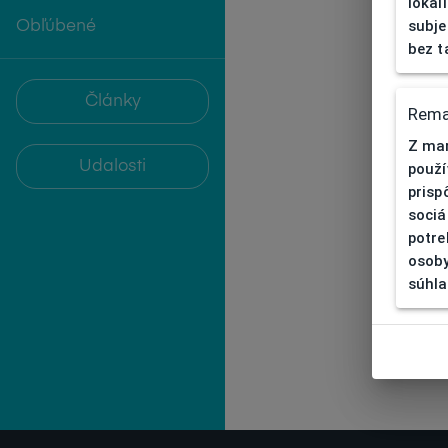
lokal
subje
Obľúbené
bez t
Články
Rema
Z mar
Udalosti
použí
prisp
sociá
potre
osoby
súhla