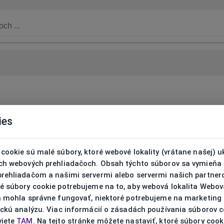
ies
cookie sú malé súbory, ktoré webové lokality (vrátane našej) u
ich webových prehliadačoch. Obsah týchto súborov sa vymieňa
prehliadačom a našimi servermi alebo servermi našich partnero
ré súbory cookie potrebujeme na to, aby webová lokalita Webov
ta mohla správne fungovať, niektoré potrebujeme na marketing
ickú analýzu. Viac informácií o zásadách používania súborov 
viete
TAM
. Na tejto stránke môžete nastaviť, ktoré súbory cook