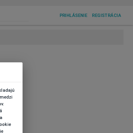
PRIHLÁSENIE
REGISTRÁCIA
kladajú
 medzi
v.
á
 a
cookie
ie