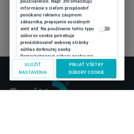
používateľovi. Napr. zhromažďujú
informácie s cieľom prispôsobiť
ponúkanú reklamu záujmom
zákazníka, prepojenie sociálnych
sietí atď. Na používanie tohto typu
súborov cookie potrebuje
prevádzkovateľ webovej stránky
súhlas dotknutej osoby.
Remarketingové súbory cookie nie
je možné bez takéhoto súhlasu
ULOŽIŤ
PRIJAŤ VŠETKY
používať
NASTAVENIA
SÚBORY COOKIE
O nás