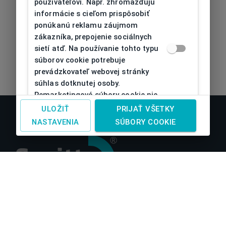
používateľovi. Napr. zhromažďujú
informácie s cieľom prispôsobiť
ponúkanú reklamu záujmom
zákazníka, prepojenie sociálnych
sietí atď. Na používanie tohto typu
súborov cookie potrebuje
prevádzkovateľ webovej stránky
súhlas dotknutej osoby.
Remarketingové súbory cookie nie
je možné bez takéhoto súhlasu
ULOŽIŤ
PRIJAŤ VŠETKY
používať
NASTAVENIA
SÚBORY COOKIE
O nás