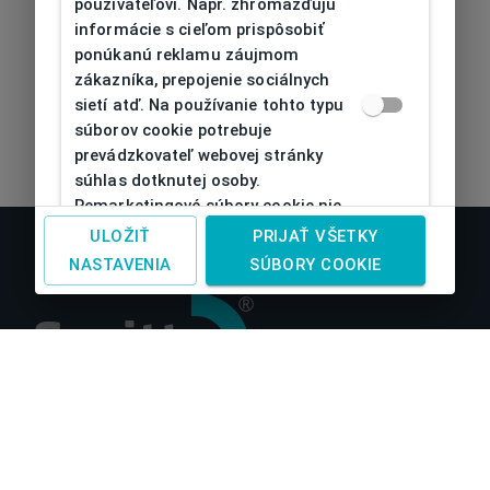
používateľovi. Napr. zhromažďujú
informácie s cieľom prispôsobiť
ponúkanú reklamu záujmom
zákazníka, prepojenie sociálnych
sietí atď. Na používanie tohto typu
súborov cookie potrebuje
prevádzkovateľ webovej stránky
súhlas dotknutej osoby.
Remarketingové súbory cookie nie
je možné bez takéhoto súhlasu
ULOŽIŤ
PRIJAŤ VŠETKY
používať
NASTAVENIA
SÚBORY COOKIE
O nás