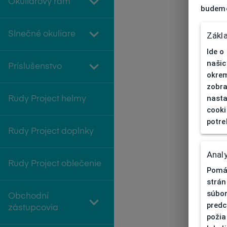
Okuliarový rám
budeme
Slnečné okuliare
Zákl
Ide o
našic
Príslušenstvo
okrem
zobra
nasta
Rudy Project helmy
cooki
potre
Rudy Project doplnky
Analy
Rudy Project oblečenie
Pomáh
strán
súbor
Obchodní
predc
zástupcovia
požia