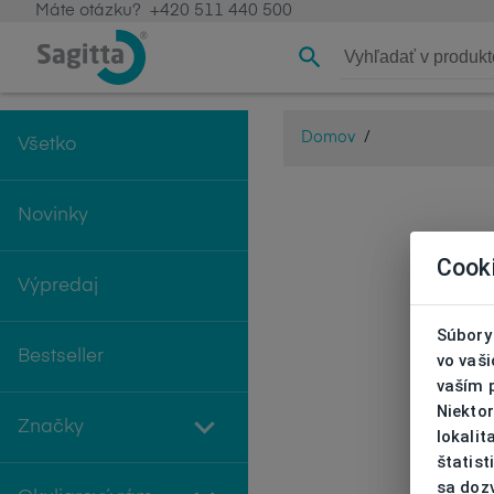
Máte otázku?
+420 511 440 500
Domov
/
Všetko
Novinky
Cook
Výpredaj
Súbory 
Bestseller
vo vaš
vaším 
Niekto
Značky
lokali
štatist
sa doz