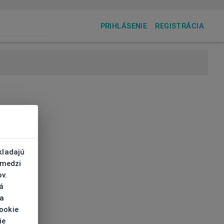
PRIHLÁSENIE
REGISTRÁCIA
kladajú
 medzi
v.
á
 a
cookie
ie