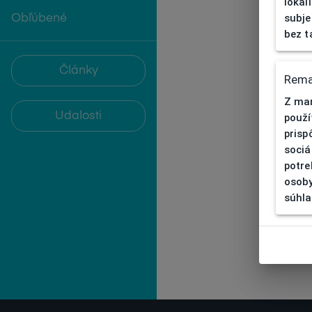
lokal
subje
Obľúbené
bez t
Články
Rema
Z mar
Udalosti
použí
prisp
sociá
potre
osoby
súhla