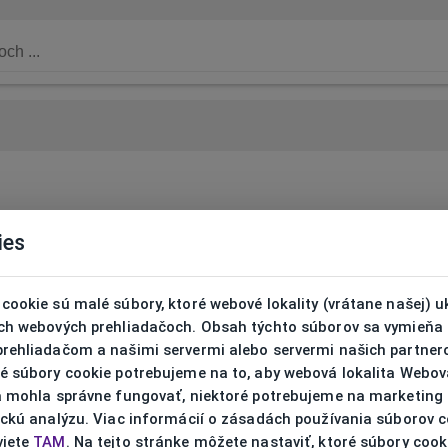
ies
cookie sú malé súbory, ktoré webové lokality (vrátane našej) u
ich webových prehliadačoch. Obsah týchto súborov sa vymieňa
prehliadačom a našimi servermi alebo servermi našich partnero
ré súbory cookie potrebujeme na to, aby webová lokalita Webov
ta mohla správne fungovať, niektoré potrebujeme na marketing
ickú analýzu. Viac informácií o zásadách používania súborov 
viete
TAM
. Na tejto stránke môžete nastaviť, ktoré súbory cook