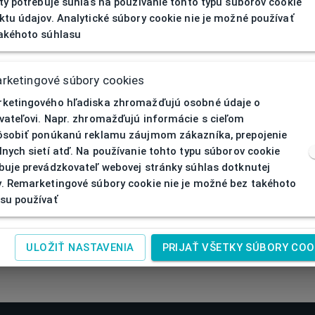
ity potrebuje súhlas na používanie tohto typu súborov cookie
ktu údajov. Analytické súbory cookie nie je možné používať
akéhoto súhlasu
rketingové súbory cookies
ketingového hľadiska zhromažďujú osobné údaje o
vateľovi. Napr. zhromažďujú informácie s cieľom
ôsobiť ponúkanú reklamu záujmom zákazníka, prepojenie
lnych sietí atď. Na používanie tohto typu súborov cookie
buje prevádzkovateľ webovej stránky súhlas dotknutej
. Remarketingové súbory cookie nie je možné bez takéhoto
su používať
ULOŽIŤ NASTAVENIA
PRIJAŤ VŠETKY SÚBORY COO