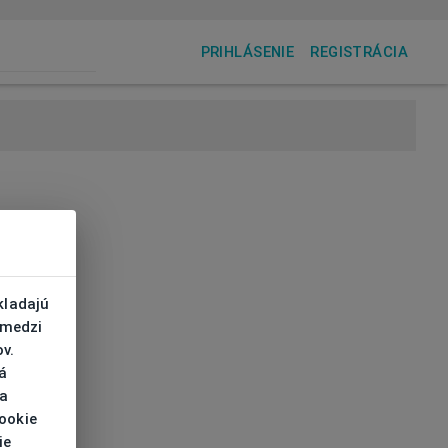
PRIHLÁSENIE
REGISTRÁCIA
kladajú
 medzi
v.
á
 a
cookie
ie