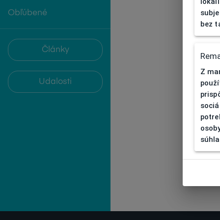
lokal
subje
Obľúbené
bez t
Články
Rema
Z mar
Udalosti
použí
prisp
sociá
potre
osoby
súhla