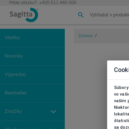
Máte otázku?
+420 511 440 500
Domov
/
Všetko
Novinky
Cook
Výpredaj
Súbory 
Bestseller
vo vaš
vaším 
Niekto
Značky
lokali
štatist
sa doz