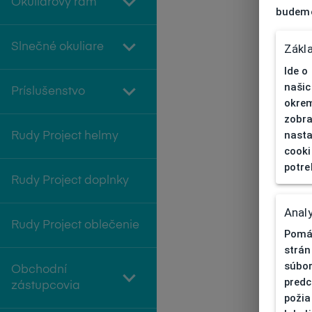
Okuliarový rám
budeme
Slnečné okuliare
Zákl
Ide o
našic
Príslušenstvo
okrem
zobra
nasta
Rudy Project helmy
cooki
potre
Rudy Project doplnky
Analy
Rudy Project oblečenie
Pomáh
strán
súbor
Obchodní
predc
zástupcovia
požia