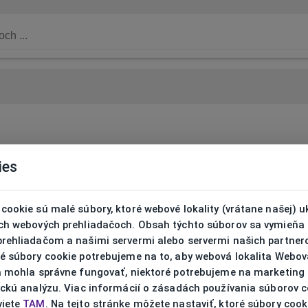
ies
cookie sú malé súbory, ktoré webové lokality (vrátane našej) u
ich webových prehliadačoch. Obsah týchto súborov sa vymieňa
prehliadačom a našimi servermi alebo servermi našich partnero
ré súbory cookie potrebujeme na to, aby webová lokalita Webov
ta mohla správne fungovať, niektoré potrebujeme na marketing
ickú analýzu. Viac informácií o zásadách používania súborov 
viete
TAM
. Na tejto stránke môžete nastaviť, ktoré súbory cook