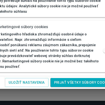
ity potrebuje súhlas na používanie tohto typu súborov cookie
ktu údajov. Analytické súbory cookie nie je možné používať
akéhoto súhlasu
rketingové súbory cookies
ketingového hľadiska zhromažďujú osobné údaje o
vateľovi. Napr. zhromažďujú informácie s cieľom
ôsobiť ponúkanú reklamu záujmom zákazníka, prepojenie
lnych sietí atď. Na používanie tohto typu súborov cookie
buje prevádzkovateľ webovej stránky súhlas dotknutej
. Remarketingové súbory cookie nie je možné bez takéhoto
su používať
ULOŽIŤ NASTAVENIA
PRIJAŤ VŠETKY SÚBORY COO