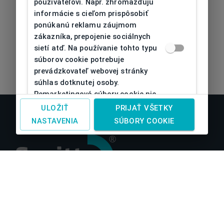
používateľovi. Napr. zhromažďujú
informácie s cieľom prispôsobiť
ponúkanú reklamu záujmom
zákazníka, prepojenie sociálnych
sietí atď. Na používanie tohto typu
súborov cookie potrebuje
prevádzkovateľ webovej stránky
súhlas dotknutej osoby.
Remarketingové súbory cookie nie
je možné bez takéhoto súhlasu
ULOŽIŤ
PRIJAŤ VŠETKY
používať
NASTAVENIA
SÚBORY COOKIE
O nás