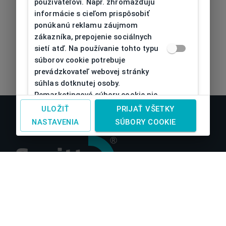
používateľovi. Napr. zhromažďujú
informácie s cieľom prispôsobiť
ponúkanú reklamu záujmom
zákazníka, prepojenie sociálnych
sietí atď. Na používanie tohto typu
súborov cookie potrebuje
prevádzkovateľ webovej stránky
súhlas dotknutej osoby.
Remarketingové súbory cookie nie
je možné bez takéhoto súhlasu
ULOŽIŤ
PRIJAŤ VŠETKY
používať
NASTAVENIA
SÚBORY COOKIE
O nás