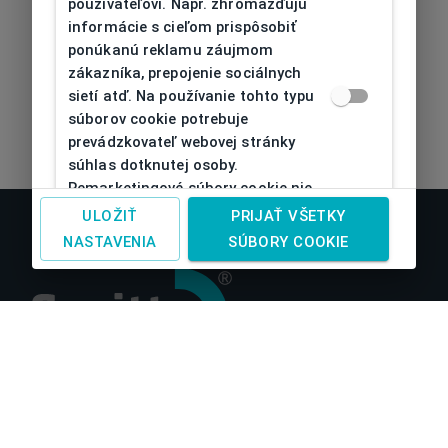
používateľovi. Napr. zhromažďujú
informácie s cieľom prispôsobiť
ponúkanú reklamu záujmom
zákazníka, prepojenie sociálnych
sietí atď. Na používanie tohto typu
súborov cookie potrebuje
prevádzkovateľ webovej stránky
súhlas dotknutej osoby.
Remarketingové súbory cookie nie
je možné bez takéhoto súhlasu
ULOŽIŤ
PRIJAŤ VŠETKY
používať
NASTAVENIA
SÚBORY COOKIE
O nás