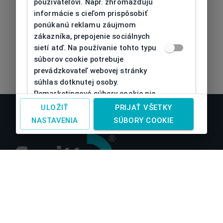
používateľovi. Napr. zhromažďujú
informácie s cieľom prispôsobiť
ponúkanú reklamu záujmom
zákazníka, prepojenie sociálnych
sietí atď. Na používanie tohto typu
súborov cookie potrebuje
prevádzkovateľ webovej stránky
súhlas dotknutej osoby.
Remarketingové súbory cookie nie
je možné bez takéhoto súhlasu
ULOŽIŤ
PRIJAŤ VŠETKY
používať
NASTAVENIA
SÚBORY COOKIE
O nás