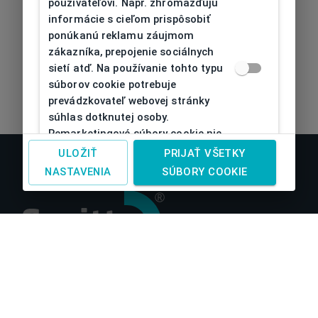
používateľovi. Napr. zhromažďujú
informácie s cieľom prispôsobiť
ponúkanú reklamu záujmom
zákazníka, prepojenie sociálnych
sietí atď. Na používanie tohto typu
súborov cookie potrebuje
prevádzkovateľ webovej stránky
súhlas dotknutej osoby.
Remarketingové súbory cookie nie
je možné bez takéhoto súhlasu
ULOŽIŤ
PRIJAŤ VŠETKY
používať
NASTAVENIA
SÚBORY COOKIE
O nás