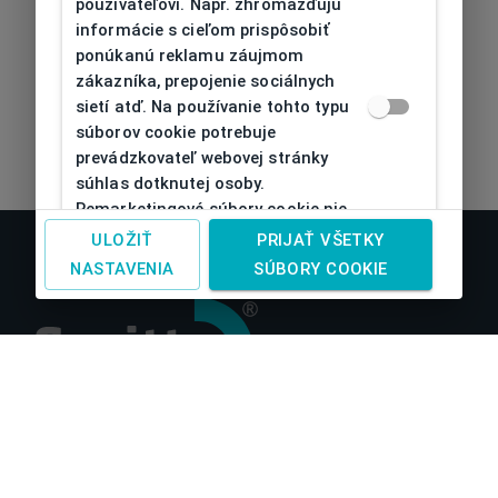
používateľovi. Napr. zhromažďujú
informácie s cieľom prispôsobiť
ponúkanú reklamu záujmom
zákazníka, prepojenie sociálnych
sietí atď. Na používanie tohto typu
súborov cookie potrebuje
prevádzkovateľ webovej stránky
súhlas dotknutej osoby.
Remarketingové súbory cookie nie
je možné bez takéhoto súhlasu
ULOŽIŤ
PRIJAŤ VŠETKY
používať
NASTAVENIA
SÚBORY COOKIE
O nás