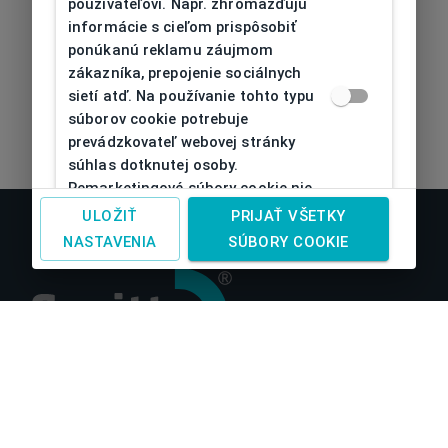
používateľovi. Napr. zhromažďujú
informácie s cieľom prispôsobiť
ponúkanú reklamu záujmom
zákazníka, prepojenie sociálnych
sietí atď. Na používanie tohto typu
súborov cookie potrebuje
prevádzkovateľ webovej stránky
súhlas dotknutej osoby.
Remarketingové súbory cookie nie
je možné bez takéhoto súhlasu
ULOŽIŤ
PRIJAŤ VŠETKY
používať
NASTAVENIA
SÚBORY COOKIE
O nás