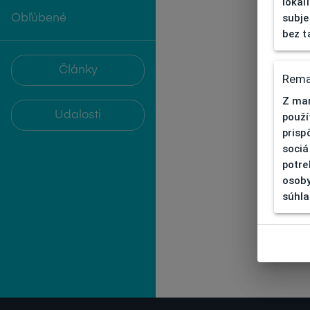
lokal
subje
Obľúbené
bez t
Články
Rema
Z mar
Udalosti
použí
prisp
sociá
potre
osoby
súhla