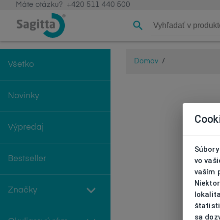
Máte otázku?
+420 511 440 500
Domov
/
Všetko
Novinky
Cook
Výpredaj
Súbory 
Bestseller
vo vaš
vaším 
Niekto
Značky
lokali
štatist
sa doz