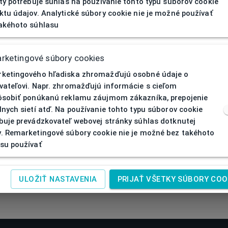
ity potrebuje súhlas na používanie tohto typu súborov cookie
ktu údajov. Analytické súbory cookie nie je možné používať
akéhoto súhlasu
rketingové súbory cookies
ketingového hľadiska zhromažďujú osobné údaje o
vateľovi. Napr. zhromažďujú informácie s cieľom
ôsobiť ponúkanú reklamu záujmom zákazníka, prepojenie
lnych sietí atď. Na používanie tohto typu súborov cookie
buje prevádzkovateľ webovej stránky súhlas dotknutej
. Remarketingové súbory cookie nie je možné bez takéhoto
su používať
ULOŽIŤ NASTAVENIA
PRIJAŤ VŠETKY SÚBORY COO