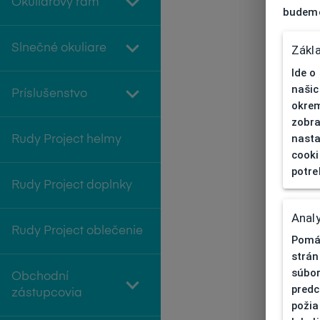
Okuliarový rám
budeme
Slnečné okuliare
Zákl
Ide o
našic
Príslušenstvo
okrem
zobra
nasta
Rudy Project helmy
cooki
potre
Rudy Project doplnky
Analy
Rudy Project oblečenie
Pomáh
strán
súbor
Obchodní
predc
zástupcovia
požia