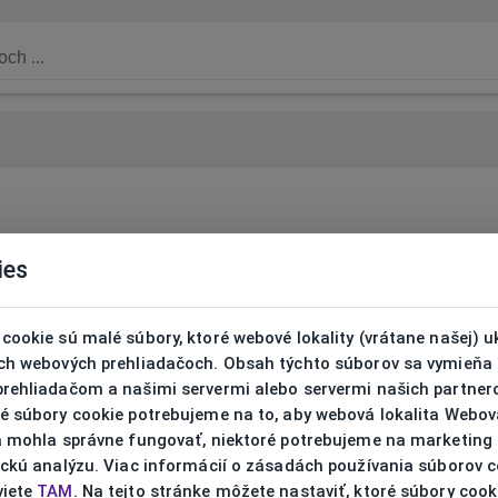
ies
cookie sú malé súbory, ktoré webové lokality (vrátane našej) u
ich webových prehliadačoch. Obsah týchto súborov sa vymieňa
prehliadačom a našimi servermi alebo servermi našich partnero
ré súbory cookie potrebujeme na to, aby webová lokalita Webov
ta mohla správne fungovať, niektoré potrebujeme na marketing
ickú analýzu. Viac informácií o zásadách používania súborov 
viete
TAM
. Na tejto stránke môžete nastaviť, ktoré súbory cook