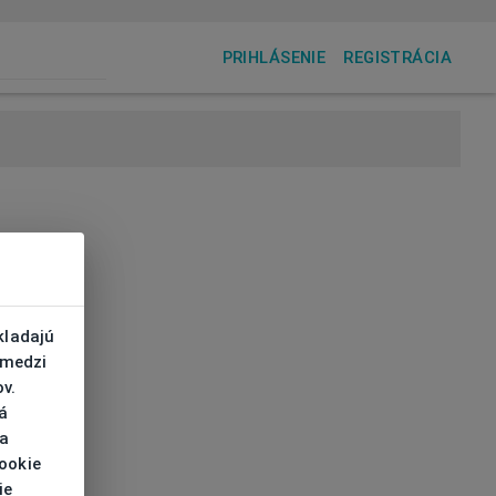
PRIHLÁSENIE
REGISTRÁCIA
kladajú
 medzi
v.
á
 a
cookie
ie