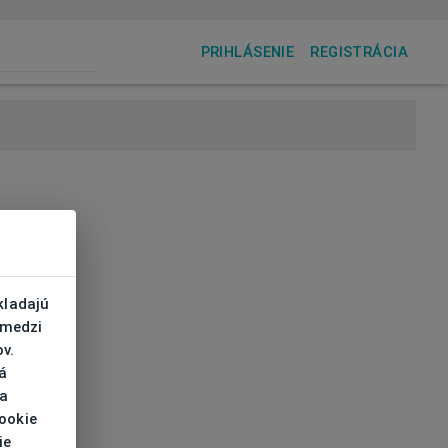
PRIHLÁSENIE
REGISTRÁCIA
kladajú
 medzi
v.
á
 a
cookie
ie