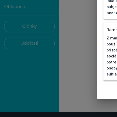
lokal
subje
Obľúbené
bez t
Články
Rema
Z mar
Udalosti
použí
prisp
sociá
potre
osoby
súhla