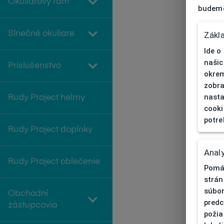
Okuliarový rám
budeme
Slnečné okuliare
Zákl
Ide o
našic
Príslušenstvo
okrem
zobra
nasta
Rudy Project helmy
cooki
potre
Rudy Project doplnky
Analy
Rudy Project oblečenie
Pomáh
strán
súbor
Obchodní
predc
zástupcovia
požia