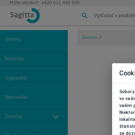
Máte otázku?
+420 511 440 500
Domov
/
Všetko
Novinky
Cook
Výpredaj
Súbory 
Bestseller
vo vaš
vaším 
Niekto
Značky
lokali
štatist
sa doz