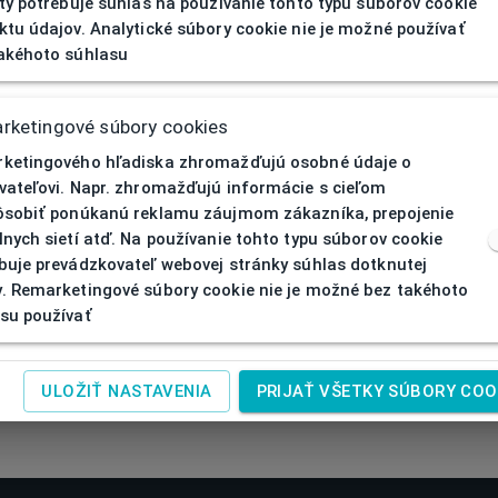
ity potrebuje súhlas na používanie tohto typu súborov cookie
ktu údajov. Analytické súbory cookie nie je možné používať
akéhoto súhlasu
rketingové súbory cookies
ketingového hľadiska zhromažďujú osobné údaje o
vateľovi. Napr. zhromažďujú informácie s cieľom
ôsobiť ponúkanú reklamu záujmom zákazníka, prepojenie
lnych sietí atď. Na používanie tohto typu súborov cookie
buje prevádzkovateľ webovej stránky súhlas dotknutej
. Remarketingové súbory cookie nie je možné bez takéhoto
su používať
ULOŽIŤ NASTAVENIA
PRIJAŤ VŠETKY SÚBORY COO