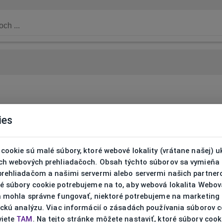
ies
cookie sú malé súbory, ktoré webové lokality (vrátane našej) u
ich webových prehliadačoch. Obsah týchto súborov sa vymieňa
prehliadačom a našimi servermi alebo servermi našich partnero
ré súbory cookie potrebujeme na to, aby webová lokalita Webov
ta mohla správne fungovať, niektoré potrebujeme na marketing
ickú analýzu. Viac informácií o zásadách používania súborov 
viete
TAM
. Na tejto stránke môžete nastaviť, ktoré súbory cook