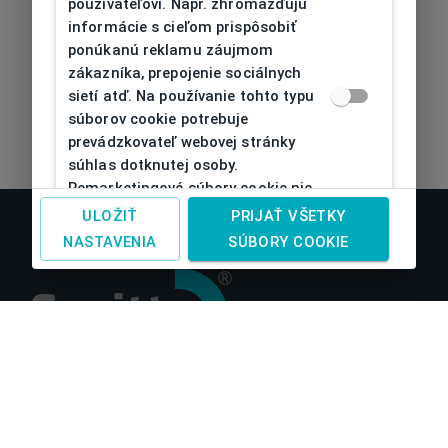
používateľovi. Napr. zhromažďujú
informácie s cieľom prispôsobiť
ponúkanú reklamu záujmom
zákazníka, prepojenie sociálnych
sietí atď. Na používanie tohto typu
súborov cookie potrebuje
prevádzkovateľ webovej stránky
súhlas dotknutej osoby.
Remarketingové súbory cookie nie
je možné bez takéhoto súhlasu
ULOŽIŤ
PRIJAŤ VŠETKY
používať
NASTAVENIA
SÚBORY COOKIE
O nás