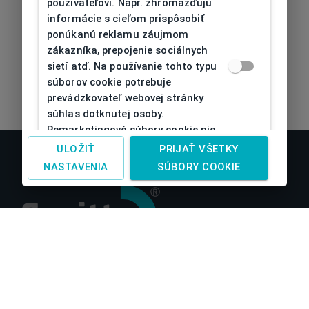
používateľovi. Napr. zhromažďujú
informácie s cieľom prispôsobiť
ponúkanú reklamu záujmom
zákazníka, prepojenie sociálnych
sietí atď. Na používanie tohto typu
súborov cookie potrebuje
prevádzkovateľ webovej stránky
súhlas dotknutej osoby.
Remarketingové súbory cookie nie
je možné bez takéhoto súhlasu
ULOŽIŤ
PRIJAŤ VŠETKY
používať
NASTAVENIA
SÚBORY COOKIE
O nás