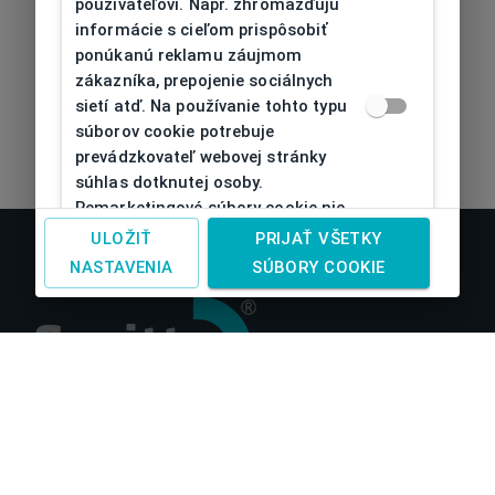
používateľovi. Napr. zhromažďujú
informácie s cieľom prispôsobiť
ponúkanú reklamu záujmom
zákazníka, prepojenie sociálnych
sietí atď. Na používanie tohto typu
súborov cookie potrebuje
prevádzkovateľ webovej stránky
súhlas dotknutej osoby.
Remarketingové súbory cookie nie
je možné bez takéhoto súhlasu
ULOŽIŤ
PRIJAŤ VŠETKY
používať
NASTAVENIA
SÚBORY COOKIE
O nás