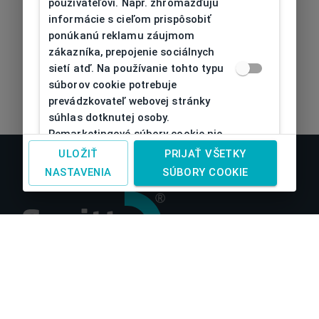
používateľovi. Napr. zhromažďujú
informácie s cieľom prispôsobiť
ponúkanú reklamu záujmom
zákazníka, prepojenie sociálnych
sietí atď. Na používanie tohto typu
súborov cookie potrebuje
prevádzkovateľ webovej stránky
súhlas dotknutej osoby.
Remarketingové súbory cookie nie
je možné bez takéhoto súhlasu
ULOŽIŤ
PRIJAŤ VŠETKY
používať
NASTAVENIA
SÚBORY COOKIE
O nás