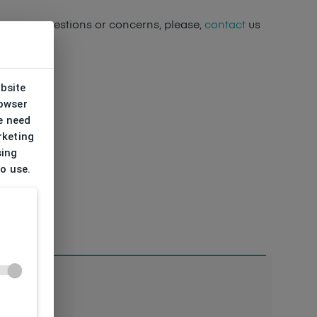
ave any questions or concerns, please,
contact
us
ebsite
rowser
e need
rketing
sing
to use.