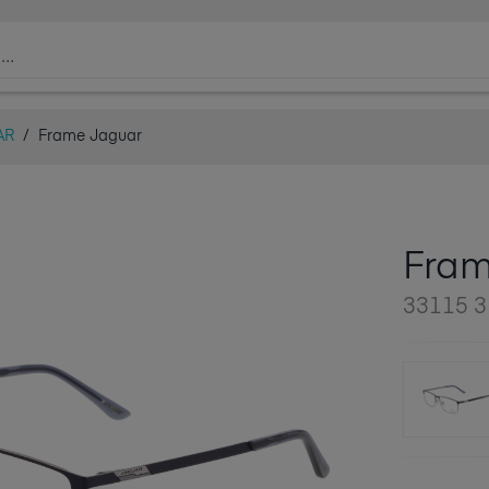
AR
/
Frame Jaguar
Fram
33115 3