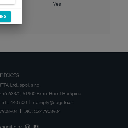
Flex
Yes
IES
ntacts
TA Ltd., spol. s r.o.
zná 633/2
,
61900
Brno-Horní Heršpice
|
 511 440 500
noreply@sagitta.cz
|
7908904
DIČ:
CZ47908904
sagitta.cz