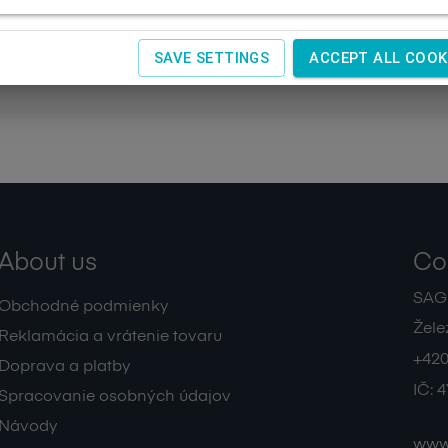
SAVE SETTINGS
ACCEPT ALL COOK
About us
Co
SAGIT
Obchodné podmienky
Žele
Reklamácia a vrátenie tovaru
+420
Doprava a platby
IČ:
4
Spracovanie osobných údajov
Návody
www.