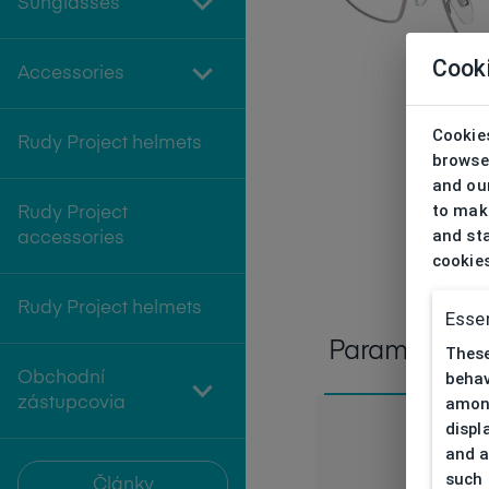
Sunglasses
Cook
Accessories
Cookies
Rudy Project helmets
browse
and our
to make
Rudy Project
and sta
accessories
cookie
Rudy Project helmets
Essen
Parameters
These
Obchodní
behav
zástupcovia
among
displ
and a
such 
Články