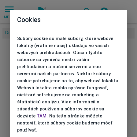
MENU
Cookies
Domov
/
/
Okuliarový rám CK
Súbory cookie sú malé súbory, ktoré webové
lokality (vrátane našej) ukladajú vo vašich
webových prehliadačoch. Obsah týchto
súborov sa vymieňa medzi vaším
prehliadačom a našimi servermi alebo
servermi našich partnerov. Niektoré súbory
cookie potrebujeme na to, aby webová lokalita
Webová lokalita mohla správne fungovať,
niektoré potrebujeme na marketing a
štatistickú analýzu. Viac informácií o
zásadách používania súborov cookie sa
dozviete
TAM
. Na tejto stránke môžete
nastaviť, ktoré súbory cookie budeme môcť
používať.