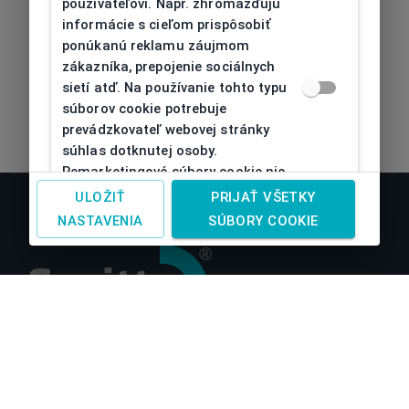
používateľovi. Napr. zhromažďujú
informácie s cieľom prispôsobiť
ponúkanú reklamu záujmom
zákazníka, prepojenie sociálnych
sietí atď. Na používanie tohto typu
súborov cookie potrebuje
prevádzkovateľ webovej stránky
súhlas dotknutej osoby.
Remarketingové súbory cookie nie
je možné bez takéhoto súhlasu
ULOŽIŤ
PRIJAŤ VŠETKY
používať
NASTAVENIA
SÚBORY COOKIE
O nás