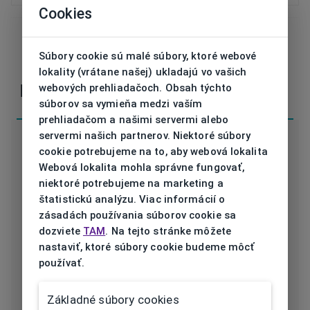
Cookies
Súbory cookie sú malé súbory, ktoré webové
V prípade nejasností alebo otázok nás
kontaktujte
lokality (vrátane našej) ukladajú vo vašich
webových prehliadačoch. Obsah týchto
Parametre
súborov sa vymieňa medzi vaším
prehliadačom a našimi servermi alebo
servermi našich partnerov. Niektoré súbory
cookie potrebujeme na to, aby webová lokalita
Webová lokalita mohla správne fungovať,
niektoré potrebujeme na marketing a
Kód
DAP138 01 53/18
štatistickú analýzu. Viac informácií o
zásadách používania súborov cookie sa
Značka
DAVIDOFF
dozviete
TAM
. Na tejto stránke môžete
nastaviť, ktoré súbory cookie budeme môcť
Druh rámu
Dioptrické
používať.
Určenie
Pánska
Základné súbory cookies