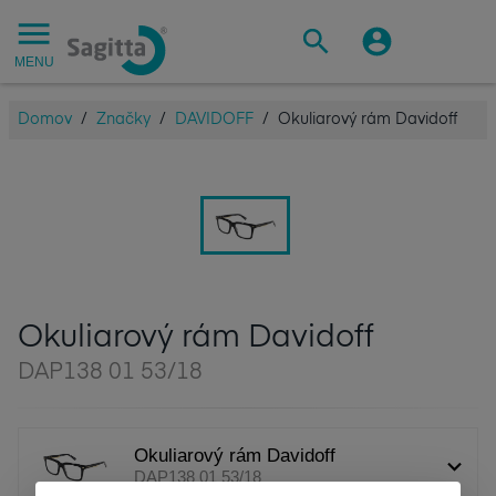
MENU
Domov
/
Značky
/
DAVIDOFF
/
Okuliarový rám Davidoff
Okuliarový rám Davidoff
DAP138 01 53/18
Okuliarový rám Davidoff
DAP138 01 53/18