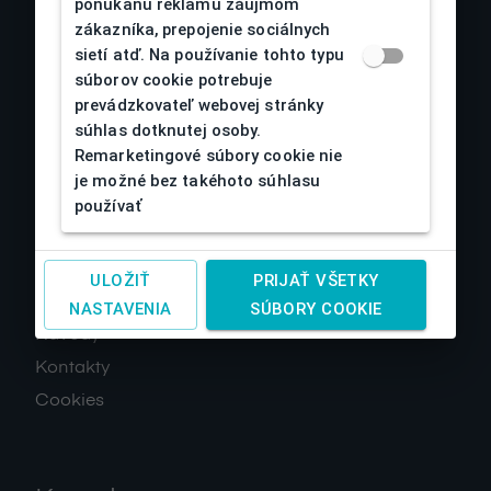
ponúkanú reklamu záujmom
zákazníka, prepojenie sociálnych
sietí atď. Na používanie tohto typu
súborov cookie potrebuje
prevádzkovateľ webovej stránky
súhlas dotknutej osoby.
O nás
Remarketingové súbory cookie nie
je možné bez takéhoto súhlasu
Obchodné podmienky
používať
Reklamácia a vrátenie tovaru
Doprava a platby
ULOŽIŤ
PRIJAŤ VŠETKY
Spracovanie osobných údajov
NASTAVENIA
SÚBORY COOKIE
Návody
Kontakty
Cookies