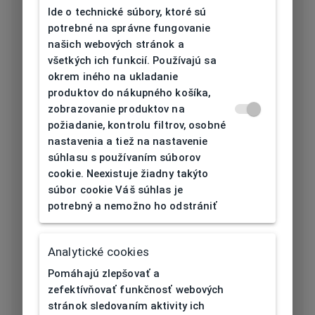
Typ rámu
Celoobruba
Ide o technické súbory, ktoré sú
potrebné na správne fungovanie
Materiál rámu
Acetát
našich webových stránok a
všetkých ich funkcií. Používajú sa
Farba rámu
Čierna
okrem iného na ukladanie
produktov do nákupného košíka,
Tvar rámu
Obdĺžnikový
zobrazovanie produktov na
požiadanie, kontrolu filtrov, osobné
nastavenia a tiež na nastavenie
Šírka očnice
súhlasu s používaním súborov
53
[mm]
cookie. Neexistuje žiadny takýto
súbor cookie Váš súhlas je
Šírka nosníka
potrebný a nemožno ho odstrániť
18
[mm]
Výška očnice
Analytické cookies
41,5
[mm]
Pomáhajú zlepšovať a
zefektívňovať funkčnosť webových
Dĺžka stranice
stránok sledovaním aktivity ich
145