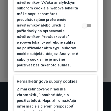
[mm]
návštevníkov. Vďaka analytickým
súborom cookie si webová lokalita
Typ nosníka
Plast
môže napr. zapamätať
predchádzajúce preferencie
Prehnutie
návštevníkov alebo urýchliť
4,5
očnice [báza]
požiadavky na spracovanie
návštevníkov. Prevádzkovateľ
Flex
Áno
webovej lokality potrebuje súhlas
na používanie tohto typu súborov
Eco Friendly
Nie
cookie subjektu údajov. Analytické
súbory cookie nie je možné
používať bez takéhoto súhlasu
Remarketingové súbory cookies
Z marketingového hľadiska
zhromažďujú osobné údaje o
používateľovi. Napr. zhromažďujú
informácie s cieľom prispôsobiť