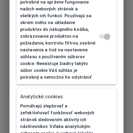
potrebné na správne fungovanie
našich webových stránok a
Materiál rámu
Ultem
všetkých ich funkcií. Používajú sa
okrem iného na ukladanie
Farba rámu
Havana, Hnedá
produktov do nákupného košíka,
zobrazovanie produktov na
Obdĺžnikový,
požiadanie, kontrolu filtrov, osobné
Tvar rámu
Štvorcový
nastavenia a tiež na nastavenie
súhlasu s používaním súborov
Šírka očnice
52
cookie. Neexistuje žiadny takýto
[mm]
súbor cookie Váš súhlas je
potrebný a nemožno ho odstrániť
Šírka nosníka
16
[mm]
Analytické cookies
Výška očnice
38
Pomáhajú zlepšovať a
[mm]
zefektívňovať funkčnosť webových
stránok sledovaním aktivity ich
Dĺžka stranice
139
návštevníkov. Vďaka analytickým
[mm]