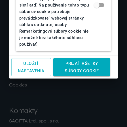
sietí atď. Na používanie tohto typu
súborov cookie potrebuje
prevádzkovateľ webovej stránky
O nás
súhlas dotknutej osoby.
Remarketingové súbory cookie nie
Obchodné podmienky
je možné bez takéhoto súhlasu
Reklamácia a vrátenie tovaru
používať
Doprava a platby
Spracovanie osobných údajov
ULOŽIŤ
PRIJAŤ VŠETKY
Návody
NASTAVENIA
SÚBORY COOKIE
Kontakty
Cookies
Kontakty
SAGITTA Ltd., spol. s r.o.