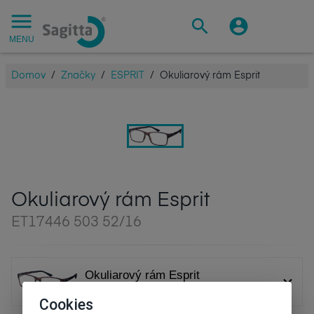
MENU
Domov
/
Značky
/
ESPRIT
/
Okuliarový rám Esprit
Okuliarový rám Esprit
ET17446 503 52/16
Okuliarový rám Esprit
ET17446 503 52/16
Cookies