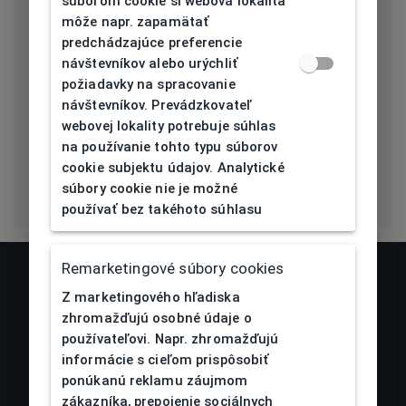
súborom cookie si webová lokalita
môže napr. zapamätať
Typ nosníka
Plast
predchádzajúce preferencie
návštevníkov alebo urýchliť
Prehnutie
5
požiadavky na spracovanie
očnice [báza]
návštevníkov. Prevádzkovateľ
webovej lokality potrebuje súhlas
Flex
Nie
na používanie tohto typu súborov
cookie subjektu údajov. Analytické
súbory cookie nie je možné
používať bez takéhoto súhlasu
Remarketingové súbory cookies
Z marketingového hľadiska
zhromažďujú osobné údaje o
používateľovi. Napr. zhromažďujú
informácie s cieľom prispôsobiť
ponúkanú reklamu záujmom
zákazníka, prepojenie sociálnych