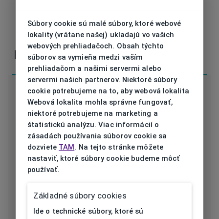
Súbory cookie sú malé súbory, ktoré webové
lokality (vrátane našej) ukladajú vo vašich
V prípade nejasností alebo otázok nás
kontaktujte
webových prehliadačoch. Obsah týchto
Parametre
súborov sa vymieňa medzi vaším
prehliadačom a našimi servermi alebo
servermi našich partnerov. Niektoré súbory
cookie potrebujeme na to, aby webová lokalita
Webová lokalita mohla správne fungovať,
niektoré potrebujeme na marketing a
štatistickú analýzu. Viac informácií o
Kód
ET17446 503 52/16
zásadách používania súborov cookie sa
dozviete
TAM
. Na tejto stránke môžete
Značka
ESPRIT
nastaviť, ktoré súbory cookie budeme môcť
používať.
Druh rámu
Dioptrické
Určenie
Unisex
Základné súbory cookies
Ide o technické súbory, ktoré sú
Typ rámu
Celoobruba