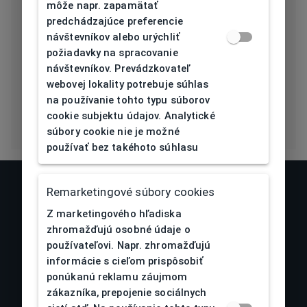
môže napr. zapamätať
predchádzajúce preferencie
Typ nosníka
Plast
návštevníkov alebo urýchliť
požiadavky na spracovanie
Prehnutie
návštevníkov. Prevádzkovateľ
5
očnice [báza]
webovej lokality potrebuje súhlas
na používanie tohto typu súborov
cookie subjektu údajov. Analytické
súbory cookie nie je možné
používať bez takéhoto súhlasu
Remarketingové súbory cookies
Z marketingového hľadiska
zhromažďujú osobné údaje o
používateľovi. Napr. zhromažďujú
informácie s cieľom prispôsobiť
ponúkanú reklamu záujmom
zákazníka, prepojenie sociálnych