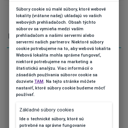
Súbory cookie sú malé súbory, ktoré webové
lokality (vrátane našej) ukladajú vo vašich
webových prehliadačoch. Obsah týchto
V prípade nejasností alebo otázok nás
kontaktujte
súborov sa vymieňa medzi vaším
prehliadačom a našimi servermi alebo
Parametre
servermi našich partnerov. Niektoré súbory
cookie potrebujeme na to, aby webová lokalita
Webová lokalita mohla správne fungovať,
niektoré potrebujeme na marketing a
štatistickú analýzu. Viac informácií o
zásadách používania súborov cookie sa
Kód
ET33459 545 53/17
dozviete
TAM
. Na tejto stránke môžete
nastaviť, ktoré súbory cookie budeme môcť
Značka
ESPRIT
používať.
Druh rámu
Dioptrické
Základné súbory cookies
Určenie
Dámska
Ide o technické súbory, ktoré sú
potrebné na správne fungovanie