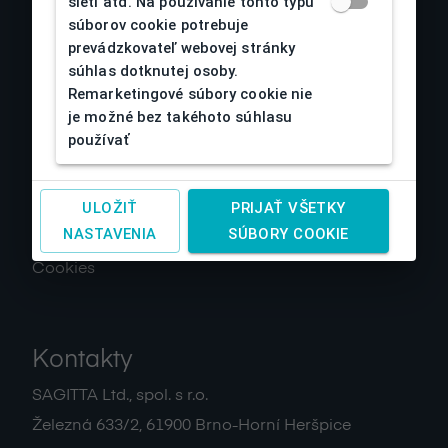
sietí atď. Na používanie tohto typu
súborov cookie potrebuje
O nás
prevádzkovateľ webovej stránky
súhlas dotknutej osoby.
Obchodné podmienky
Remarketingové súbory cookie nie
je možné bez takéhoto súhlasu
Reklamácia a vrátenie tovaru
používať
Doprava a platby
Spracovanie osobných údajov
ULOŽIŤ
PRIJAŤ VŠETKY
Návody
NASTAVENIA
SÚBORY COOKIE
Kontakty
Cookies
Kontakty
SAGITTA Ltd., spol. s r.o.
Železná 633/2
,
61900
Brno-Horní Heršpice