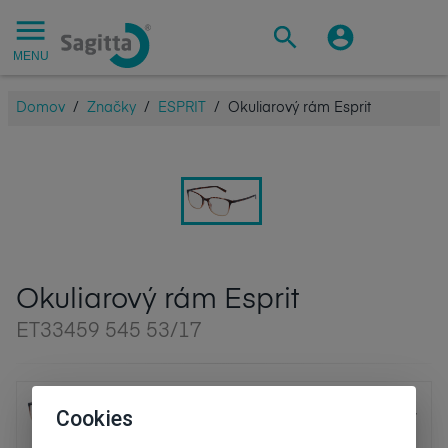
MENU
Domov
/
Značky
/
ESPRIT
/
Okuliarový rám Esprit
Okuliarový rám Esprit
ET33459 545 53/17
Okuliarový rám Esprit
Cookies
ET33459 545 53/17