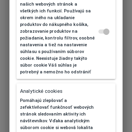
Typ rámu
Celoobruba
našich webových stránok a
všetkých ich funkcií. Používajú sa
Materiál rámu
Plast
okrem iného na ukladanie
produktov do nákupného košíka,
Farba rámu
Havana, Hnedá
zobrazovanie produktov na
požiadanie, kontrolu filtrov, osobné
nastavenia a tiež na nastavenie
Tvar rámu
Štvorcový
súhlasu s používaním súborov
cookie. Neexistuje žiadny takýto
Šírka očnice
53
súbor cookie Váš súhlas je
[mm]
potrebný a nemožno ho odstrániť
Šírka nosníka
17
[mm]
Analytické cookies
Pomáhajú zlepšovať a
Výška očnice
41
zefektívňovať funkčnosť webových
[mm]
stránok sledovaním aktivity ich
návštevníkov. Vďaka analytickým
Dĺžka stranice
súborom cookie si webová lokalita
139
[mm]