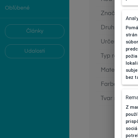
Obľúbené
Značka
Analy
Druh rámu
Pomáh
Články
strán
Určenie
súbor
predc
Udalosti
Typ rámu
požia
lokal
Materiál rám
subje
bez t
Farba rámu
Rema
Tvar rámu
Z mar
použí
prisp
sociá
potre