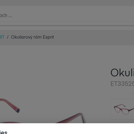
IT
/
Okuliarový rám Esprit
Okul
ET33525
ies