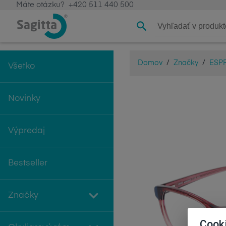
Máte otázku?
+420 511 440 500
Domov
/
Značky
/
ESPR
Všetko
Novinky
Výpredaj
Bestseller
Značky
Cook