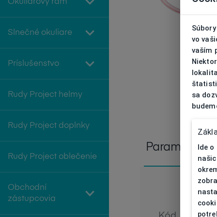
Okuliarový rám
Súbory 
Slnečné okuliare
vo vaš
vaším 
Niekto
Príslušenstvo
lokali
štatist
sa doz
Rudy Project helmy
budeme
Rudy Project doplnky
Zákl
Parametre
Ide o
Rudy Project oblečenie
našic
okrem
zobra
Obchodní
nasta
zástupcovia
cooki
potre
Kód