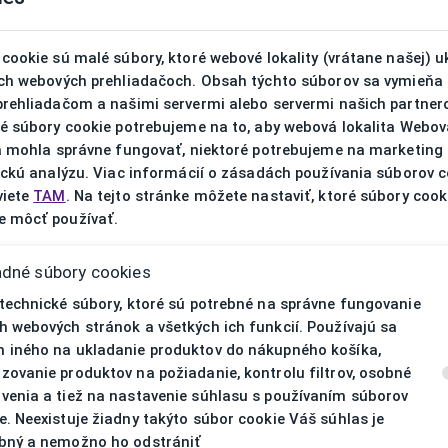
V prípa
cookie sú malé súbory, ktoré webové lokality (vrátane našej) u
ich webových prehliadačoch. Obsah týchto súborov sa vymieňa
prehliadačom a našimi servermi alebo servermi našich partnero
ré súbory cookie potrebujeme na to, aby webová lokalita Webov
ta mohla správne fungovať, niektoré potrebujeme na marketing
ickú analýzu. Viac informácií o zásadách používania súborov 
viete
TAM
. Na tejto stránke môžete nastaviť, ktoré súbory cook
 môcť používať.
adné súbory cookies
 technické súbory, ktoré sú potrebné na správne fungovanie
h webových stránok a všetkých ich funkcií. Používajú sa
 iného na ukladanie produktov do nákupného košíka,
zovanie produktov na požiadanie, kontrolu filtrov, osobné
venia a tiež na nastavenie súhlasu s používaním súborov
e. Neexistuje žiadny takýto súbor cookie Váš súhlas je
bný a nemožno ho odstrániť
ET33525 515 50/16