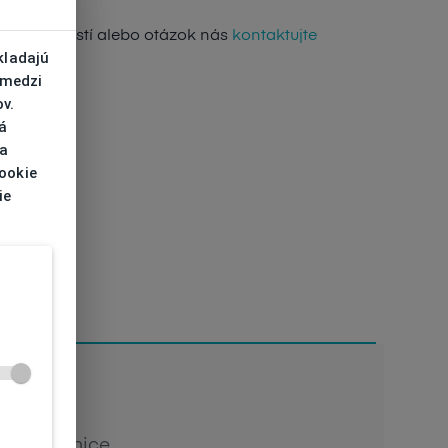
de nejasností alebo otázok nás
kontaktujte
kladajú
 medzi
v.
á
 a
cookie
ie
Šírka očnice