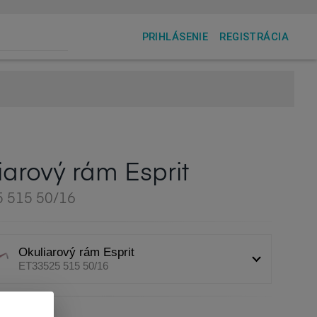
PRIHLÁSENIE
REGISTRÁCIA
iarový rám Esprit
 515 50/16
Okuliarový rám Esprit
ET33525 515 50/16