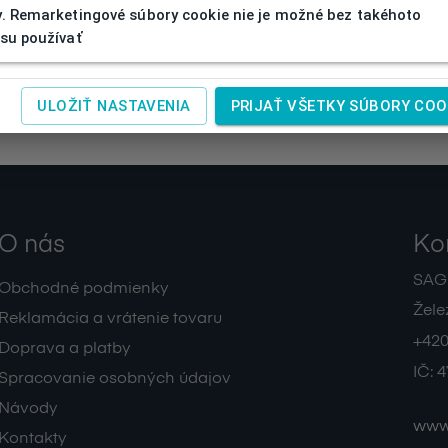
. Remarketingové súbory cookie nie je možné bez takéhoto
su používať
ULOŽIŤ NASTAVENIA
PRIJAŤ VŠETKY SÚBORY COO
O nás
Ko
SAGIT
Obchodné podmienky
Žele
Reklamácia a vrátenie tovaru
+420
Doprava a platby
IČ:
4
Spracovanie osobných údajov
Návody
www.
Kontakty