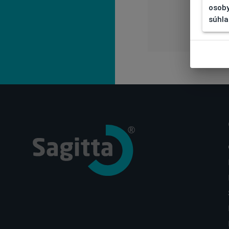
osoby
súhla