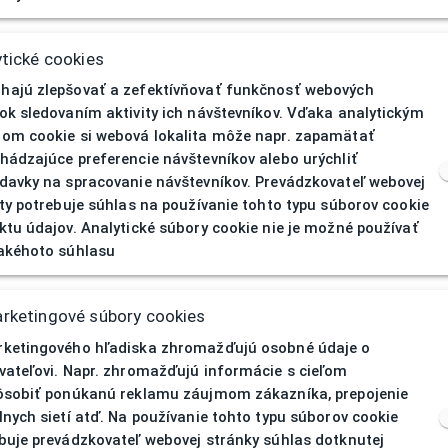
ESPRIT
tické cookies
ajú zlepšovať a zefektívňovať funkčnosť webových
Dioptrické
ok sledovaním aktivity ich návštevníkov. Vďaka analytickým
om cookie si webová lokalita môže napr. zapamätať
Detská
hádzajúce preferencie návštevníkov alebo urýchliť
davky na spracovanie návštevníkov. Prevádzkovateľ webovej
Celoobruba
ity potrebuje súhlas na používanie tohto typu súborov cookie
u
ktu údajov. Analytické súbory cookie nie je možné používať
Acetát
akéhoto súhlasu
Ružová
rketingové súbory cookies
Obdĺžnikový
ketingového hľadiska zhromažďujú osobné údaje o
vateľovi. Napr. zhromažďujú informácie s cieľom
ôsobiť ponúkanú reklamu záujmom zákazníka, prepojenie
lnych sietí atď. Na používanie tohto typu súborov cookie
buje prevádzkovateľ webovej stránky súhlas dotknutej