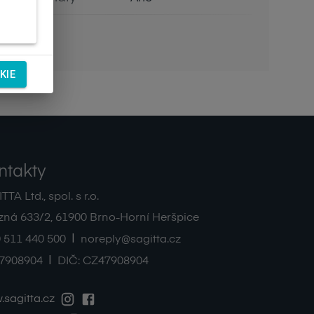
KIE
ntakty
TA Ltd., spol. s r.o.
zná 633/2
,
61900
Brno-Horní Heršpice
|
 511 440 500
noreply@sagitta.cz
|
7908904
DIČ:
CZ47908904
sagitta.cz