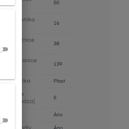
50
[mm]
Šírka nosníka
16
[mm]
Výška očnice
38
[mm]
Dĺžka stranice
139
[mm]
Typ nosníka
Plast
Prehnutie
5
očnice [báza]
Flex
Áno
Eco Friendly
Áno