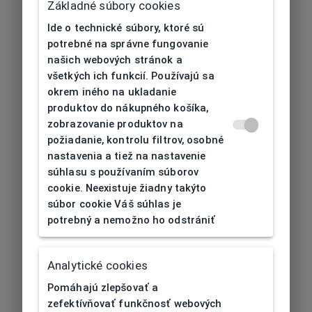
Základné súbory cookies
Určenie
Unisex
Ide o technické súbory, ktoré sú
Typ rámu
Celoobruba
potrebné na správne fungovanie
našich webových stránok a
Materiál rámu
Acetát
všetkých ich funkcií. Používajú sa
okrem iného na ukladanie
Farba rámu
Modrá
produktov do nákupného košíka,
zobrazovanie produktov na
Tvar rámu
Štvorcový
požiadanie, kontrolu filtrov, osobné
nastavenia a tiež na nastavenie
súhlasu s používaním súborov
Šírka očnice
cookie. Neexistuje žiadny takýto
51
[mm]
súbor cookie Váš súhlas je
potrebný a nemožno ho odstrániť
Šírka nosníka
18
[mm]
Analytické cookies
Výška očnice
Pomáhajú zlepšovať a
37,5
[mm]
zefektívňovať funkčnosť webových