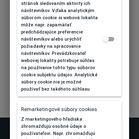
stránok sledovaním aktivity ich
Dĺžka stranice
návštevníkov. Vďaka analytickým
145
[mm]
súborom cookie si webová lokalita
môže napr. zapamätať
Typ nosníka
Plast
predchádzajúce preferencie
návštevníkov alebo urýchliť
Prehnutie
požiadavky na spracovanie
4,5
očnice [báza]
návštevníkov. Prevádzkovateľ
webovej lokality potrebuje súhlas
Flex
Nie
na používanie tohto typu súborov
cookie subjektu údajov. Analytické
Eco Friendly
Nie
súbory cookie nie je možné
používať bez takéhoto súhlasu
Remarketingové súbory cookies
Z marketingového hľadiska
zhromažďujú osobné údaje o
používateľovi. Napr. zhromažďujú