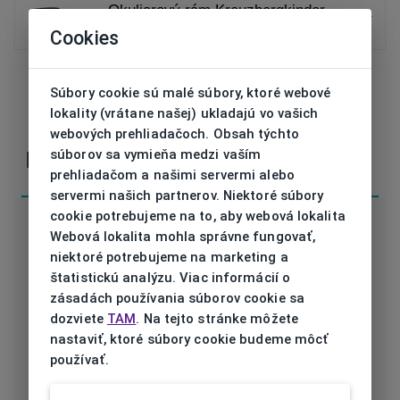
Okuliarový rám Kreuzbergkinder
KK DIRK-O C3 51/18
Cookies
Súbory cookie sú malé súbory, ktoré webové
lokality (vrátane našej) ukladajú vo vašich
V prípade nejasností alebo otázok nás
kontaktujte
webových prehliadačoch. Obsah týchto
súborov sa vymieňa medzi vaším
Parametre
prehliadačom a našimi servermi alebo
servermi našich partnerov. Niektoré súbory
cookie potrebujeme na to, aby webová lokalita
Webová lokalita mohla správne fungovať,
niektoré potrebujeme na marketing a
štatistickú analýzu. Viac informácií o
Kód
KK DIRK-O C3 51/18
zásadách používania súborov cookie sa
dozviete
TAM
. Na tejto stránke môžete
Značka
KREUZBERGKINDER
nastaviť, ktoré súbory cookie budeme môcť
používať.
Druh rámu
Dioptrické