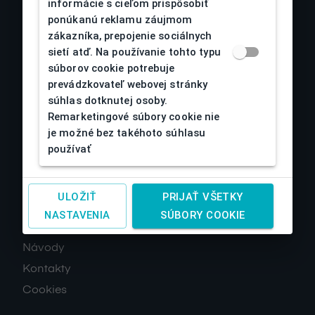
informácie s cieľom prispôsobiť
ponúkanú reklamu záujmom
zákazníka, prepojenie sociálnych
sietí atď. Na používanie tohto typu
súborov cookie potrebuje
prevádzkovateľ webovej stránky
súhlas dotknutej osoby.
Remarketingové súbory cookie nie
O nás
je možné bez takéhoto súhlasu
používať
Obchodné podmienky
Reklamácia a vrátenie tovaru
ULOŽIŤ
PRIJAŤ VŠETKY
Doprava a platby
NASTAVENIA
SÚBORY COOKIE
Spracovanie osobných údajov
Návody
Kontakty
Cookies