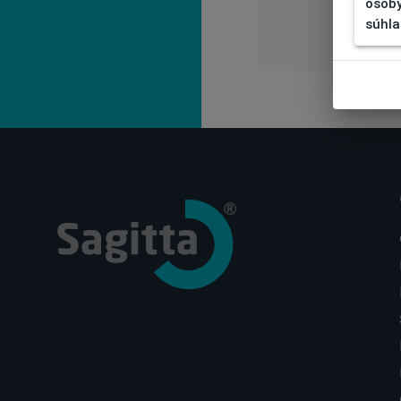
osoby
súhla