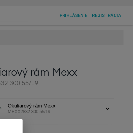
PRIHLÁSENIE
REGISTRÁCIA
iarový rám Mexx
32 300 55/19
Okuliarový rám Mexx
MEXX2832 300 55/19