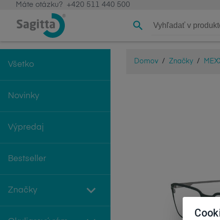
Máte otázku?
+420 511 440 500
Domov
/
Značky
/
MEX
Všetko
Novinky
Výpredaj
Bestseller
Značky
Cook