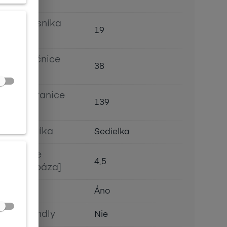
[mm]
Šírka nosníka
19
[mm]
Výška očnice
38
[mm]
Dĺžka stranice
139
[mm]
Typ nosníka
Sedielka
Prehnutie
4,5
očnice [báza]
Flex
Áno
Eco Friendly
Nie