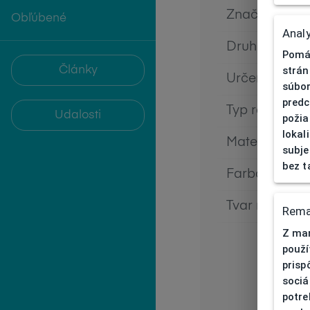
Značka
Obľúbené
Analy
Druh rámu
Pomáh
Články
strán
Určenie
súbor
predc
Typ rámu
Udalosti
požia
lokal
Materiál rám
subje
bez t
Farba rámu
Tvar rámu
Rema
Z mar
použí
prisp
sociá
potre