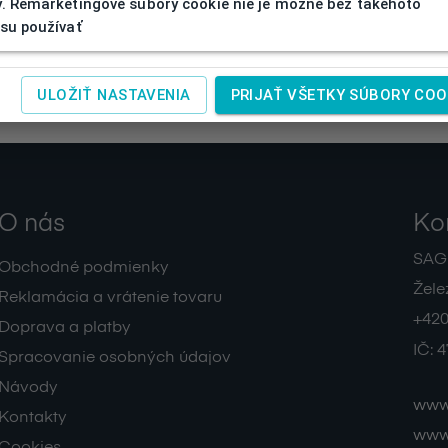
. Remarketingové súbory cookie nie je možné bez takéhoto
su používať
ULOŽIŤ NASTAVENIA
PRIJAŤ VŠETKY SÚBORY COO
O nás
Ko
SAGIT
Obchodné podmienky
Žele
Reklamácia a vrátenie tovaru
+420
Doprava a platby
IČ:
4
Spracovanie osobných údajov
Návody
www.
Kontakty
www.
Cookies