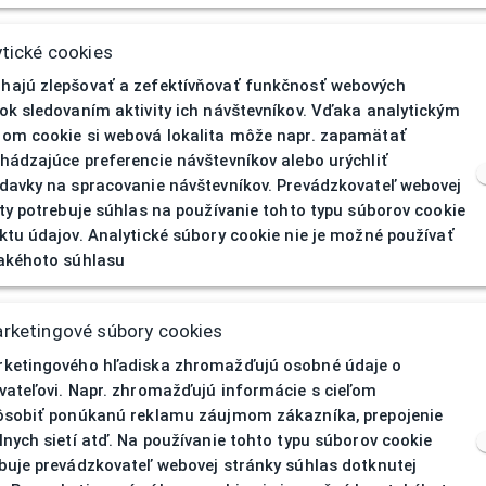
MEXX
tické cookies
Dioptrické
ajú zlepšovať a zefektívňovať funkčnosť webových
ok sledovaním aktivity ich návštevníkov. Vďaka analytickým
Dámska
om cookie si webová lokalita môže napr. zapamätať
hádzajúce preferencie návštevníkov alebo urýchliť
Celoobruba
davky na spracovanie návštevníkov. Prevádzkovateľ webovej
ity potrebuje súhlas na používanie tohto typu súborov cookie
u
Kov
ktu údajov. Analytické súbory cookie nie je možné používať
akéhoto súhlasu
Zelená
Obdĺžnikový
rketingové súbory cookies
ketingového hľadiska zhromažďujú osobné údaje o
vateľovi. Napr. zhromažďujú informácie s cieľom
ôsobiť ponúkanú reklamu záujmom zákazníka, prepojenie
lnych sietí atď. Na používanie tohto typu súborov cookie
buje prevádzkovateľ webovej stránky súhlas dotknutej