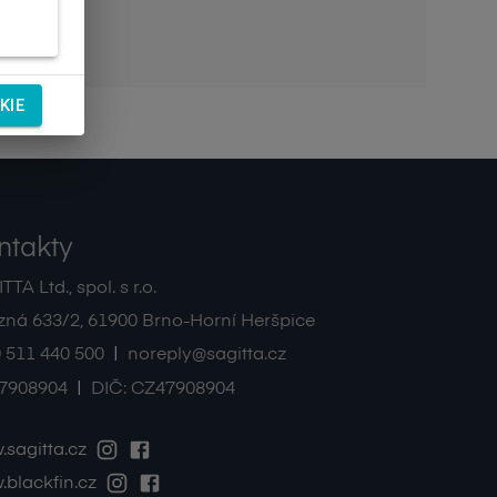
KIE
ntakty
TA Ltd., spol. s r.o.
zná 633/2
,
61900
Brno-Horní Heršpice
|
 511 440 500
noreply@sagitta.cz
|
7908904
DIČ:
CZ47908904
sagitta.cz
blackfin.cz