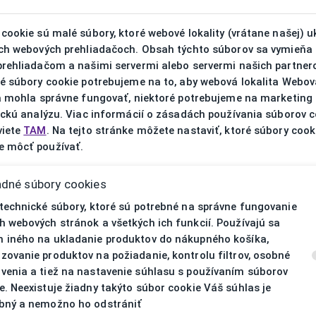
V prípa
cookie sú malé súbory, ktoré webové lokality (vrátane našej) u
ich webových prehliadačoch. Obsah týchto súborov sa vymieňa
prehliadačom a našimi servermi alebo servermi našich partnero
ré súbory cookie potrebujeme na to, aby webová lokalita Webov
ta mohla správne fungovať, niektoré potrebujeme na marketing
ickú analýzu. Viac informácií o zásadách používania súborov 
viete
TAM
. Na tejto stránke môžete nastaviť, ktoré súbory cook
 môcť používať.
adné súbory cookies
 technické súbory, ktoré sú potrebné na správne fungovanie
h webových stránok a všetkých ich funkcií. Používajú sa
 iného na ukladanie produktov do nákupného košíka,
zovanie produktov na požiadanie, kontrolu filtrov, osobné
venia a tiež na nastavenie súhlasu s používaním súborov
e. Neexistuje žiadny takýto súbor cookie Váš súhlas je
MEXX2832 300 55/19
bný a nemožno ho odstrániť