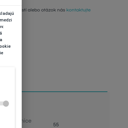
de nejasností alebo otázok nás
kontaktujte
kladajú
 medzi
v.
á
 a
cookie
ie
Šírka očnice
55