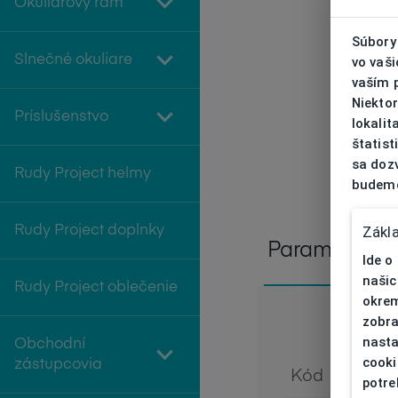
Okuliarový rám
Súbory 
Slnečné okuliare
vo vaš
vaším 
Niekto
Príslušenstvo
lokali
štatist
sa doz
Rudy Project helmy
budeme
Zákl
Rudy Project doplnky
Parametre
Ide o
našic
Rudy Project oblečenie
okrem
zobra
nasta
Obchodní
cooki
zástupcovia
Kód
potre