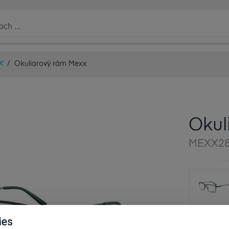
X
/
Okuliarový rám Mexx
Okul
MEXX28
ies