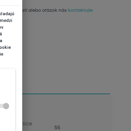
de nejasností alebo otázok nás
kontaktujte
kladajú
 medzi
v.
á
 a
cookie
ie
Šírka očnice
55