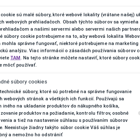
V prípa
cookie sú malé súbory, ktoré webové lokality (vrátane našej) u
ich webových prehliadačoch. Obsah týchto súborov sa vymieňa
prehliadačom a našimi servermi alebo servermi našich partnero
ré súbory cookie potrebujeme na to, aby webová lokalita Webov
ta mohla správne fungovať, niektoré potrebujeme na marketing
ickú analýzu. Viac informácií o zásadách používania súborov 
viete
TAM
. Na tejto stránke môžete nastaviť, ktoré súbory cook
 môcť používať.
adné súbory cookies
 technické súbory, ktoré sú potrebné na správne fungovanie
h webových stránok a všetkých ich funkcií. Používajú sa
 iného na ukladanie produktov do nákupného košíka,
zovanie produktov na požiadanie, kontrolu filtrov, osobné
venia a tiež na nastavenie súhlasu s používaním súborov
e. Neexistuje žiadny takýto súbor cookie Váš súhlas je
OWP1488 300 55/16
bný a nemožno ho odstrániť