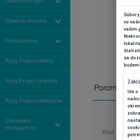
Okuliarový rám
Súbory 
Slnečné okuliare
vo vaš
vaším 
Niekto
Príslušenstvo
lokali
štatist
sa doz
Rudy Project helmy
budeme
Zákl
Rudy Project doplnky
Parametre
Ide o
našic
Rudy Project oblečenie
okrem
zobra
nasta
Obchodní
cooki
zástupcovia
Kód
potre