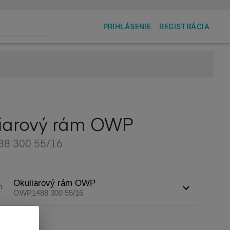
PRIHLÁSENIE
REGISTRÁCIA
iarový rám OWP
8 300 55/16
Okuliarový rám OWP
OWP1488 300 55/16