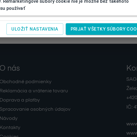
. Remarketingové súbory cookie nie je možné bez takéhoto
su používať
ULOŽIŤ NASTAVENIA
PRIJAŤ VŠETKY SÚBORY COO
O nás
Ko
SAGIT
Obchodné podmienky
Žele
Reklamácia a vrátenie tovaru
+420
Doprava a platby
IČ:
4
Spracovanie osobných údajov
Návody
www.
Kontakty
www.
Cookies