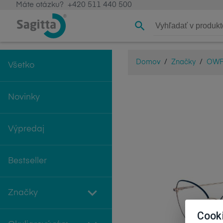
Máte otázku?
+420 511 440 500
Domov
/
Značky
/
OW
Všetko
Novinky
Výpredaj
Bestseller
Značky
Cook