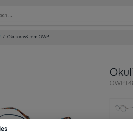
P
/
Okuliarový rám OWP
Okul
OWP148
ies