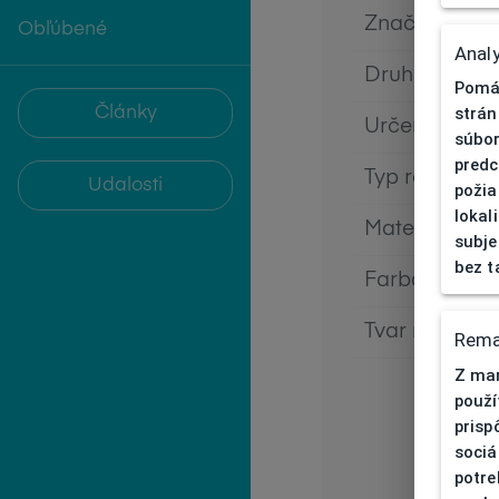
Značka
Obľúbené
Analy
Druh rámu
Pomáh
Články
strán
Určenie
súbor
predc
Typ rámu
Udalosti
požia
lokal
Materiál rám
subje
bez t
Farba rámu
Tvar rámu
Rema
Z mar
použí
prisp
sociá
potre