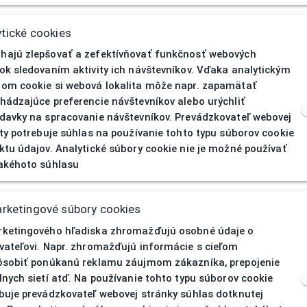
OWP
tické cookies
Dioptrické
ajú zlepšovať a zefektívňovať funkčnosť webových
ok sledovaním aktivity ich návštevníkov. Vďaka analytickým
Dámska
om cookie si webová lokalita môže napr. zapamätať
hádzajúce preferencie návštevníkov alebo urýchliť
Celoobruba
davky na spracovanie návštevníkov. Prevádzkovateľ webovej
ity potrebuje súhlas na používanie tohto typu súborov cookie
u
Kov
ktu údajov. Analytické súbory cookie nie je možné používať
akéhoto súhlasu
Ružové zlato, Modrá
Nepravidelný
rketingové súbory cookies
ketingového hľadiska zhromažďujú osobné údaje o
vateľovi. Napr. zhromažďujú informácie s cieľom
ôsobiť ponúkanú reklamu záujmom zákazníka, prepojenie
lnych sietí atď. Na používanie tohto typu súborov cookie
buje prevádzkovateľ webovej stránky súhlas dotknutej