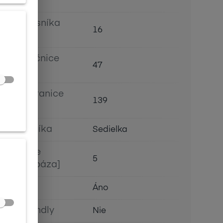
[mm]
Šírka nosníka
16
[mm]
Výška očnice
47
[mm]
Dĺžka stranice
139
[mm]
Typ nosníka
Sedielka
Prehnutie
5
očnice [báza]
Flex
Áno
Eco Friendly
Nie