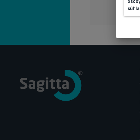
osoby
súhla