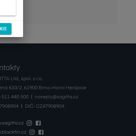
KIE
ntakty
TA Ltd., spol. s r.o.
zná 633/2
,
61900
Brno-Horní Heršpice
|
 511 440 500
noreply@sagitta.cz
|
7908904
DIČ:
CZ47908904
sagitta.cz
blackfin.cz