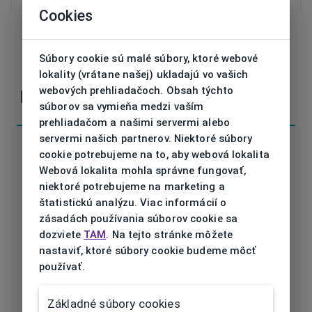
Cookies
Súbory cookie sú malé súbory, ktoré webové
V prípade nejasností alebo otázok nás
kontaktujte
lokality (vrátane našej) ukladajú vo vašich
webových prehliadačoch. Obsah týchto
Parametre
súborov sa vymieňa medzi vaším
prehliadačom a našimi servermi alebo
servermi našich partnerov. Niektoré súbory
cookie potrebujeme na to, aby webová lokalita
Webová lokalita mohla správne fungovať,
niektoré potrebujeme na marketing a
Kód
V4651 002 54/17
štatistickú analýzu. Viac informácií o
zásadách používania súborov cookie sa
Značka
VISTAN
dozviete
TAM
. Na tejto stránke môžete
nastaviť, ktoré súbory cookie budeme môcť
Druh rámu
Dioptrické
používať.
Určenie
Pánska
Základné súbory cookies