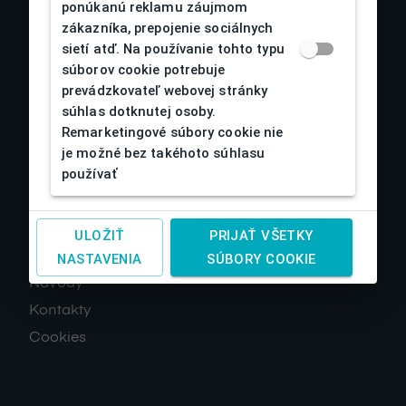
ponúkanú reklamu záujmom
zákazníka, prepojenie sociálnych
sietí atď. Na používanie tohto typu
súborov cookie potrebuje
prevádzkovateľ webovej stránky
súhlas dotknutej osoby.
Remarketingové súbory cookie nie
O nás
je možné bez takéhoto súhlasu
používať
Obchodné podmienky
Reklamácia a vrátenie tovaru
Doprava a platby
ULOŽIŤ
PRIJAŤ VŠETKY
Spracovanie osobných údajov
NASTAVENIA
SÚBORY COOKIE
Návody
Kontakty
Cookies