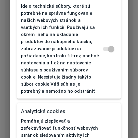
Typ rámu
Klip
Ide o technické súbory, ktoré sú
potrebné na správne fungovanie
Materiál rámu
Titan
našich webových stránok a
všetkých ich funkcií. Používajú sa
Farba rámu
Červená, Čierna
okrem iného na ukladanie
produktov do nákupného košíka,
Tvar rámu
Obdĺžnikový
zobrazovanie produktov na
požiadanie, kontrolu filtrov, osobné
nastavenia a tiež na nastavenie
Šírka očnice
súhlasu s používaním súborov
54
[mm]
cookie. Neexistuje žiadny takýto
súbor cookie Váš súhlas je
Šírka nosníka
potrebný a nemožno ho odstrániť
17
[mm]
Analytické cookies
Výška očnice
39
[mm]
Pomáhajú zlepšovať a
zefektívňovať funkčnosť webových
Dĺžka stranice
stránok sledovaním aktivity ich
145