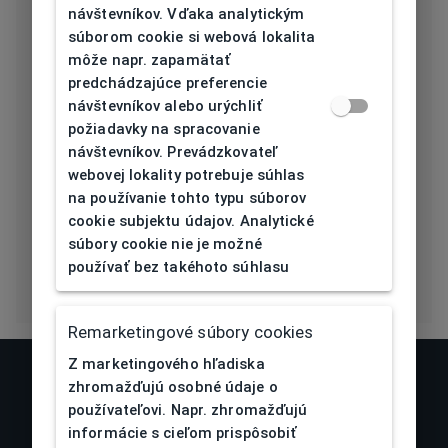
[mm]
návštevníkov. Vďaka analytickým
súborom cookie si webová lokalita
Typ nosníka
Sedielka
môže napr. zapamätať
predchádzajúce preferencie
Prehnutie
návštevníkov alebo urýchliť
4,5
očnice [báza]
požiadavky na spracovanie
návštevníkov. Prevádzkovateľ
Flex
Áno
webovej lokality potrebuje súhlas
na používanie tohto typu súborov
Eco Friendly
Nie
cookie subjektu údajov. Analytické
súbory cookie nie je možné
používať bez takéhoto súhlasu
Remarketingové súbory cookies
Z marketingového hľadiska
zhromažďujú osobné údaje o
používateľovi. Napr. zhromažďujú
informácie s cieľom prispôsobiť