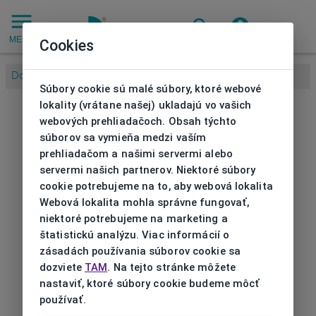
MENU
Cookies
Domov
/
/
Slnečné okuliare CK
Súbory cookie sú malé súbory, ktoré webové
lokality (vrátane našej) ukladajú vo vašich
webových prehliadačoch. Obsah týchto
súborov sa vymieňa medzi vaším
prehliadačom a našimi servermi alebo
servermi našich partnerov. Niektoré súbory
cookie potrebujeme na to, aby webová lokalita
Webová lokalita mohla správne fungovať,
niektoré potrebujeme na marketing a
štatistickú analýzu. Viac informácií o
zásadách používania súborov cookie sa
dozviete
TAM
. Na tejto stránke môžete
nastaviť, ktoré súbory cookie budeme môcť
používať.