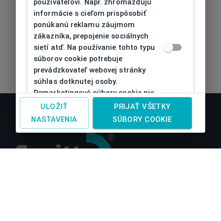
používateľovi. Napr. zhromažďujú
informácie s cieľom prispôsobiť
ponúkanú reklamu záujmom
zákazníka, prepojenie sociálnych
sietí atď. Na používanie tohto typu
súborov cookie potrebuje
prevádzkovateľ webovej stránky
súhlas dotknutej osoby.
Remarketingové súbory cookie nie
je možné bez takéhoto súhlasu
ULOŽIŤ
PRIJAŤ VŠETKY
používať
NASTAVENIA
SÚBORY COOKIE
O nás