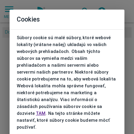
MENU
Cookies
Domov
/
Značky
/
LIU JO
/
Slnečné okuliare Liu Jo
Súbory cookie sú malé súbory, ktoré webové
lokality (vrátane našej) ukladajú vo vašich
webových prehliadačoch. Obsah týchto
súborov sa vymieňa medzi vaším
prehliadačom a našimi servermi alebo
servermi našich partnerov. Niektoré súbory
cookie potrebujeme na to, aby webová lokalita
Webová lokalita mohla správne fungovať,
niektoré potrebujeme na marketing a
štatistickú analýzu. Viac informácií o
zásadách používania súborov cookie sa
dozviete
TAM
. Na tejto stránke môžete
nastaviť, ktoré súbory cookie budeme môcť
používať.