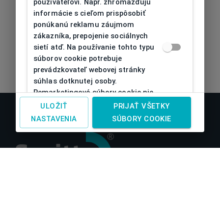
používateľovi. Napr. zhromažďujú
informácie s cieľom prispôsobiť
ponúkanú reklamu záujmom
zákazníka, prepojenie sociálnych
sietí atď. Na používanie tohto typu
súborov cookie potrebuje
prevádzkovateľ webovej stránky
súhlas dotknutej osoby.
Remarketingové súbory cookie nie
je možné bez takéhoto súhlasu
ULOŽIŤ
PRIJAŤ VŠETKY
používať
NASTAVENIA
SÚBORY COOKIE
O nás