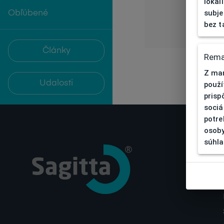
lokal
subje
Obľúbené
bez t
Články
Rema
Z mar
Udalosti
použí
prisp
sociá
potre
osoby
súhla