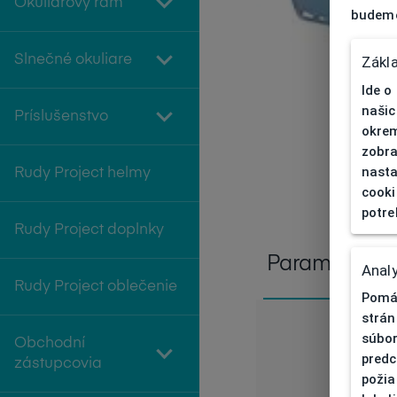
Okuliarový rám
budeme
Slnečné okuliare
Zákl
Ide o
našic
Príslušenstvo
okrem
zobra
nasta
Rudy Project helmy
cooki
potre
Rudy Project doplnky
Parametre
Analy
Rudy Project oblečenie
Pomáh
strán
súbor
Obchodní
predc
zástupcovia
požia