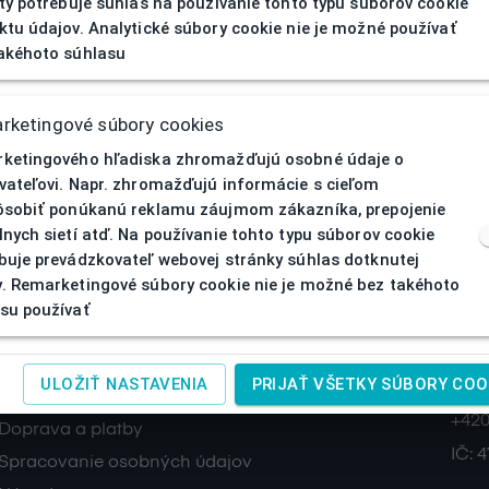
ity potrebuje súhlas na používanie tohto typu súborov cookie
ktu údajov. Analytické súbory cookie nie je možné používať
akéhoto súhlasu
rketingové súbory cookies
ketingového hľadiska zhromažďujú osobné údaje o
vateľovi. Napr. zhromažďujú informácie s cieľom
ôsobiť ponúkanú reklamu záujmom zákazníka, prepojenie
lnych sietí atď. Na používanie tohto typu súborov cookie
buje prevádzkovateľ webovej stránky súhlas dotknutej
. Remarketingové súbory cookie nie je možné bez takéhoto
su používať
O nás
Ko
SAGIT
Obchodné podmienky
ULOŽIŤ NASTAVENIA
PRIJAŤ VŠETKY SÚBORY COO
Žele
Reklamácia a vrátenie tovaru
+420
Doprava a platby
IČ:
4
Spracovanie osobných údajov