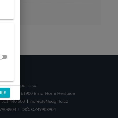
ntakty
TA Ltd., spol. s r.o.
KIE
zná 633/2
,
61900
Brno-Horní Heršpice
|
 511 440 500
noreply@sagitta.cz
|
7908904
DIČ:
CZ47908904