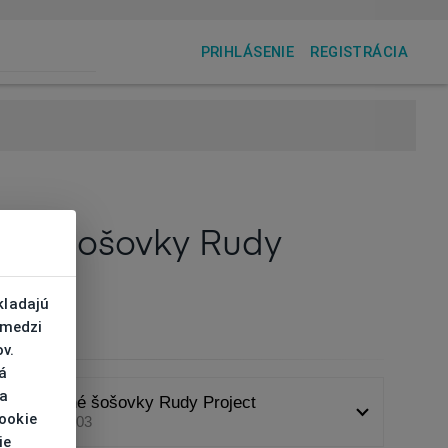
PRIHLÁSENIE
REGISTRÁCIA
čné šošovky Rudy
ct
kladajú
 medzi
03
v.
á
 a
Slnečné šošovky Rudy Project
cookie
LE396803
ie