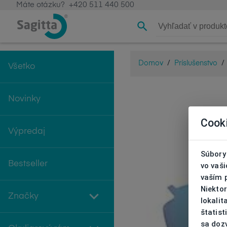
Máte otázku?
+420 511 440 500
Domov
/
Príslušenstvo
/
Všetko
Novinky
Cook
Výpredaj
Súbory 
Bestseller
vo vaš
vaším 
Niekto
Značky
lokali
štatist
sa doz