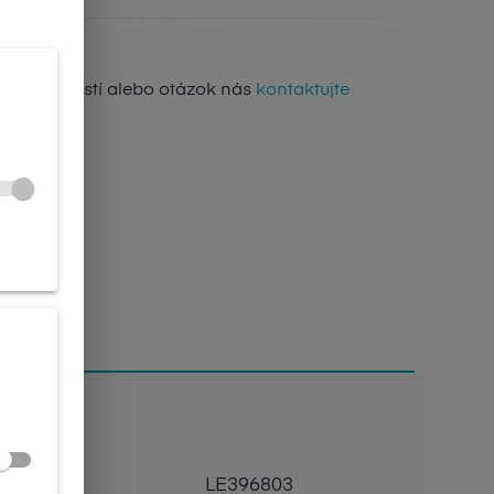
de nejasností alebo otázok nás
kontaktujte
Kód
LE396803