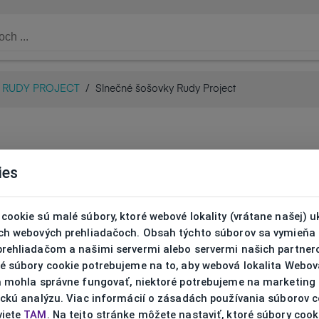
RUDY PROJECT
/
Slnečné šošovky Rudy Project
Slne
ies
Proje
cookie sú malé súbory, ktoré webové lokality (vrátane našej) u
ich webových prehliadačoch. Obsah týchto súborov sa vymieňa
LE3968
prehliadačom a našimi servermi alebo servermi našich partnero
ré súbory cookie potrebujeme na to, aby webová lokalita Webov
ta mohla správne fungovať, niektoré potrebujeme na marketing
ickú analýzu. Viac informácií o zásadách používania súborov 
viete
TAM
. Na tejto stránke môžete nastaviť, ktoré súbory cook